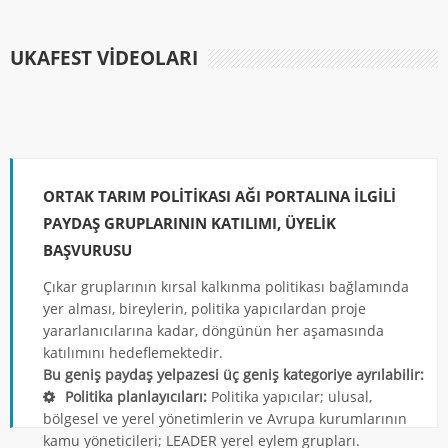
UKAFEST VIDEOLARI
NEVŞEHİR /
ORTAK TARIM POLITIKASI AĞI PORTALINA İLGILI
TAHİROĞLU ZE
PAYDAŞ GRUPLARININ KATILIMI, ÜYELIK
Çanak-Çömlek Üretimini Geliştirme Tesisi Projesi
BAŞVURUSU
Çıkar gruplarının kırsal kalkınma politikası bağlamında
yer alması, bireylerin, politika yapıcılardan proje
yararlanıcılarına kadar, döngünün her aşamasında
katılımını hedeflemektedir.
Bu geniş paydaş yelpazesi üç geniş kategoriye ayrılabilir:
Politika planlayıcıları:
Politika yapıcılar; ulusal,
bölgesel ve yerel yönetimlerin ve Avrupa kurumlarının
kamu yöneticileri; LEADER yerel eylem grupları.