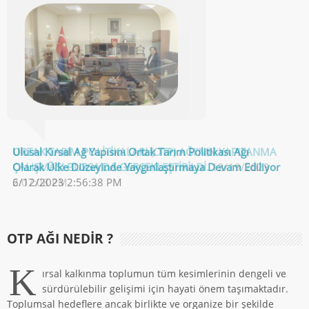
Ulusal Kırsal Ağ Yapısını Ortak Tarım Politikası Ağı
ORTAK TARIM POLİTİKALARI (OTP) AĞI’NIN YAPILANMA
Olarak Ülke Düzeyinde Yaygınlaştırmaya Devam Ediliyor
ÇALIŞMASI BURSA’DA GERÇEKLEŞTİRİLDİ.
12/19/2023
6/12/2023 2:56:38 PM
2:07:08 PM
OTP AĞI NEDIR ?
K
ırsal kalkınma toplumun tüm kesimlerinin dengeli ve
sürdürülebilir gelişimi için hayati önem taşımaktadır.
Toplumsal hedeflere ancak birlikte ve organize bir şekilde