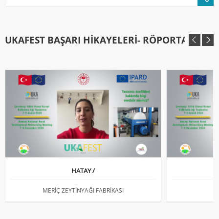
UKAFEST BAŞARI HIKAYELERI- RÖPORTAJLAR
HATAY /
V
MERİÇ ZEYTİNYAĞI FABRİKASI