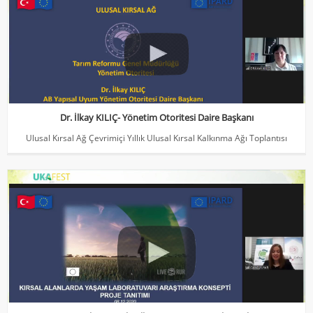
Ulusal Kırsal Ağ Çevrimiçi Yıllık Ulusal Kırsal Kalkınma Ağı Toplantısı
Dr. İlkay KILIÇ- Yönetim Otoritesi Daire Başkanı
Ulusal Kırsal Ağ Çevrimiçi Yıllık Ulusal Kırsal Kalkınma Ağı Toplantısı
Tarımsal ve Kırsal Kalkınma Operasyonel Gruplar
Horizon2020 - Cansu UYAR- Zafer Kalkınma Ajansı