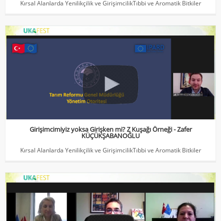
Kırsal Alanlarda Yenilikçilik ve GirişimcilikTıbbi ve Aromatik Bitkiler
Girişimcimiyiz yoksa Girişken mi? Z Kuşağı Örneği - Zafer
KÜÇÜKŞABANOĞLU
Kırsal Alanlarda Yenilikçilik ve GirişimcilikTıbbi ve Aromatik Bitkiler
Girişimcimiyiz yoksa Girişken mi? Z Kuşağı Örneği - Zafer
KÜÇÜKŞABANOĞLU
Kırsal Alanlarda Yenilikçilik ve GirişimcilikTıbbi ve Aromatik Bitkiler
08.12.2020 Paralel Oturumlar - Kırsal Alanların Tanımı
LEADER Yaklaşımı Tabandan Tavana Kırsal Kalkınma