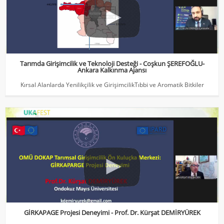
Tarımda Girişimcilik ve Teknoloji Desteği - Coşkun ŞEREFOĞLU-
Ankara Kalkınma Ajansı
Kırsal Alanlarda Yenilikçilik ve GirişimcilikTıbbi ve Aromatik Bitkiler
GİRKAPAGE Projesi Deneyimi - Prof. Dr. Kürşat DEMİRYÜREK
Kırsal Alanlarda Yenilikçilik ve GirişimcilikTıbbi ve Aromatik Bitkiler
GİRKAPAGE Projesi Deneyimi - Prof. Dr. Kürşat DEMİRYÜREK