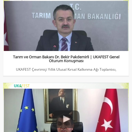
Tarım ve Orman Bakanı Dr. Bekir Pakdemirli | UKAFEST Genel
Oturum Konuşması
UKAFEST Çevrimiçi Yıllık Ulusal Kırsal Kalkınma Ağı Toplantısı,
Tarım ve Orman Bakanı Dr. Bekir Pakdemirli | UKAFEST Genel
Oturum Konuşması
UKAFEST Çevrimiçi Yıllık Ulusal Kırsal Kalkınma Ağı Toplantısı,
Faruk KAYMAKÇI- Büyükelçi- Bakan Yardımcısı / Dışişleri Bakanlığı
Çevrimiçi Yıllık Ulusal Kırsal Kalkınma Ağı Toplantısı