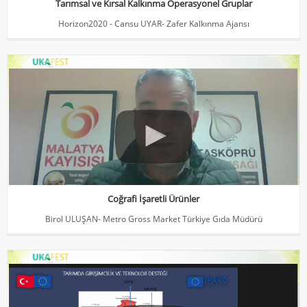
Tarımsal ve Kırsal Kalkınma Operasyonel Gruplar
Horizon2020 - Cansu UYAR- Zafer Kalkınma Ajansı
Coğrafi İşaretli Ürünler
Birol ULUŞAN- Metro Gross Market Türkiye Gıda Müdürü
Coğrafi İşaretli Ürünler
Birol ULUŞAN- Metro Gross Market Türkiye Gıda Müdürü
Tarımda Girişimcilik ve Teknoloji Desteği - Coşkun ŞEREFOĞLU-
Ankara Kalkınma Ajansı
Kırsal Alanlarda Yenilikçilik ve GirişimcilikTıbbi ve Aromatik Bitkiler