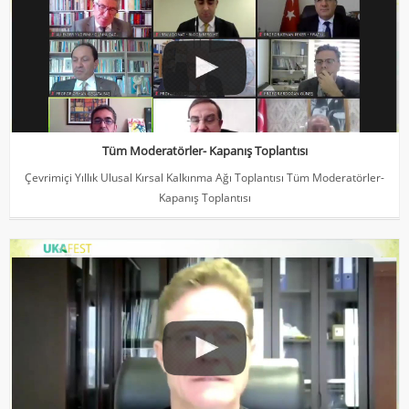
Çevrimiçi Yıllık Ulusal Kırsal Kalkınma Ağı Toplantısı Tüm
Moderatörler- Kapanış Toplantısı
Tüm Moderatörler- Kapanış Toplantısı
Çevrimiçi Yıllık Ulusal Kırsal Kalkınma Ağı Toplantısı Tüm Moderatörler-
Kapanış Toplantısı
Nikalaus MEYER- Büyükelçi- Delegasyon Başkanı
Çevrimiçi Yıllık Ulusal Kırsal Kalkınma Ağı Toplantısı