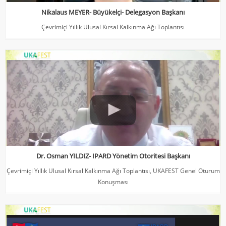
Nikalaus MEYER- Büyükelçi- Delegasyon Başkanı
Çevrimiçi Yıllık Ulusal Kırsal Kalkınma Ağı Toplantısı
Dr. Osman YILDIZ- IPARD Yönetim Otoritesi Başkanı
Çevrimiçi Yıllık Ulusal Kırsal Kalkınma Ağı Toplantısı, UKAFEST Genel
Oturum Konuşması
Dr. Osman YILDIZ- IPARD Yönetim Otoritesi Başkanı
Çevrimiçi Yıllık Ulusal Kırsal Kalkınma Ağı Toplantısı, UKAFEST Genel Oturum
Konuşması
Dr. İlkay KILIÇ- Yönetim Otoritesi Daire Başkanı