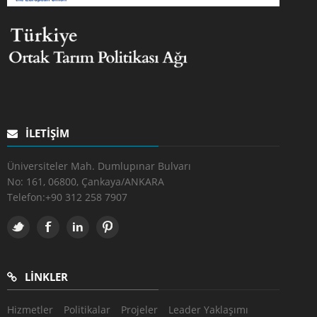
İLETIŞIM
Üniversiteler Mah. Dumlupınar Bulvarı
No: 161, 06800, Çankaya/ANKARA
Telefon:
+90 312 258 7907
LINKLER
Hizmetler
Politikalar
Projeler
Leader Yaklaşımı