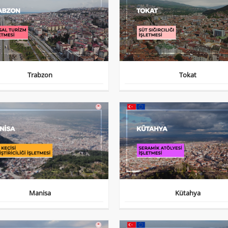
Trabzon
Tokat
Manisa
Kütahya