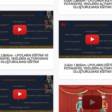
3.Gün 2.Bölüm - LPO’LARIN EĞİT
POTANSİYEL YEG’LERİN ALTYAPI
OLUŞTURULMASI EĞİTİMİ
 2.Bölüm - LPO’LARIN EĞİTİMİ VE
NSİYEL YEG’LERİN ALTYAPISININ
OLUŞTURULMASI EĞİTİMİ
2.Gün 1.Bölüm- LPO’LARIN EĞİT
POTANSİYEL YEG’LERİN ALTYAPI
OLUŞTURULMASI EĞİTİMİ