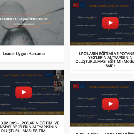
Leader Uygun Harcama
LPO’LARIN EĞİTİMİ VE POTANS
YEG’LERİN ALTYAPISININ
OLUŞTURULMASI EĞİTİMİ (Modul 
Gün)
 3.Bölüm) - LPO’LARIN EĞİTİMİ VE
NSİYEL YEG’LERİN ALTYAPISININ
OLUŞTURULMASI EĞİTİMİ