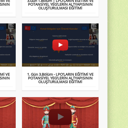
İMİ VE
3.Gün 1.Bölüm | LPO’LARIN EĞİTİMİ VE
SININ
POTANSİYEL YEG’LERİN ALTYAPISININ
OLUŞTURULMASI EĞİTİMİ
İMİ VE
1. Gün 3.Bölüm - LPO’LARIN EĞİTİMİ VE
SININ
POTANSİYEL YEG’LERİN ALTYAPISININ
OLUŞTURULMASI EĞİTİMİ