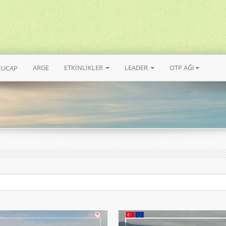
ARGE
ETKİNLİKLER
LEADER
OTP AĞI
EUCAP