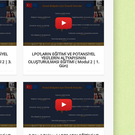
İYEL
LPO’LARIN EĞİTİMİ VE POTANSİYEL
YEG’LERİN ALTYAPISININ
2 | 3.
OLUŞTURULMASI EĞİTİMİ ( Modul 2 | 1.
Gün)