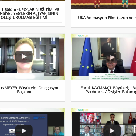
n 1.Bölüm - LPO’LARIN EĞİTİMİ VE
NSİYEL YEG’LERİN ALTYAPISININ
OLUŞTURULMASI EĞİTİMİ
UKA Animasyon Filmi (Uzun Ver
us MEYER- Büyükelçi- Delegasyon
Faruk KAYMAKÇI- Büyükelçi- B
Başkanı
Yardımcısı / Dışişleri Bakanlı