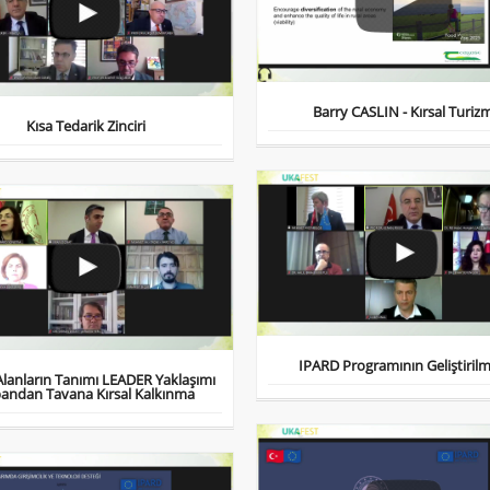
Barry CASLIN - Kırsal Turiz
Kısa Tedarik Zinciri
IPARD Programının Geliştirilm
 Alanların Tanımı LEADER Yaklaşımı
andan Tavana Kırsal Kalkınma