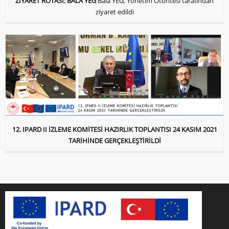
ZİYARET ROTASI: BALA YEG
Bala YEG, Yönetim Otoritesi tarafından
ziyaret edildi
12. IPARD II İZLEME KOMİTESİ HAZIRLIK TOPLANTISI 24 KASIM 2021
TARİHİNDE GERÇEKLEŞTİRİLDİ