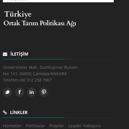
İLETIŞIM
Üniversiteler Mah. Dumlupınar Bulvarı
No: 161, 06800, Çankaya/ANKARA
Telefon:
+90 312 258 7907
LINKLER
Hizmetler
Politikalar
Projeler
Leader Yaklaşımı