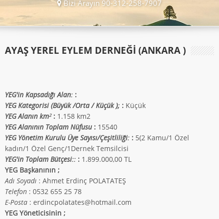
Bizi Arayın 90-312-258-7907
AYAŞ YEREL EYLEM DERNEĞİ (ANKARA )
YEG'in Kapsadığı Alan:
:
YEG Kategorisi (Büyük /Orta / Küçük );
:
Küçük
YEG Alanın km
:
1.158 km2
2
YEG Alanının Toplam Nüfusu
:
15540
YEG Yönetim Kurulu Üye Sayısı/Çeşitliliği:
:
5(2 Kamu/1 Özel
kadın/1 Özel Genç/1Dernek Temsilcisi
YEG'in Toplam Bütçesi::
:
1.899.000,00 TL
YEG Başkanının ;
Adı Soyadı
: Ahmet Erdinç POLATATEŞ
Telefon
: 0532 655 25 78
E-Posta
: erdincpolatates@hotmail.com
YEG Yöneticisinin ;