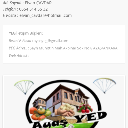
Adı Soyadı
: Elvan ÇAVDAR
Telefon
: 0554 514 55 32
E-Posta
: elvan_cavdar@hotmail.com
YEG İletişim Bilgileri ;
Resmi E-Posta
: ayasyeg@gmail.com
YEG Adresi:
: Şeyh Muhittin Mah.Akpınar Sok.No:8 AYAŞ/ANKARA
Web Adresi
: