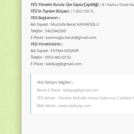
YEG Yönetim Kurulu Üye Sayısı/Çeşitliliği:
:
8 / Kamu-Tüzel-Siv
YEG'in Toplam Bütçesi::
:
1.922.155 TL
YEG Başkanının ;
Adı Soyadı
: Mustafa Berat KASIMOĞLU
Telefon
: 5422942565
E-Posta
: kasimoglu.berat@gmail.com
YEG Yöneticisinin ;
Adı Soyadı
: FATMA KÖŞKER
Telefon
: 0553 482 63 52
E-Posta
: laleliyeg@gmail.com
YEG İletişim Bilgileri ;
Resmi E-Posta
: laleliyeg@gmail.com
YEG Adresi:
: Merkez Mahalle Hasan Kalyoncu Caddesi 
Web Adresi
: www.laleliyeg.com