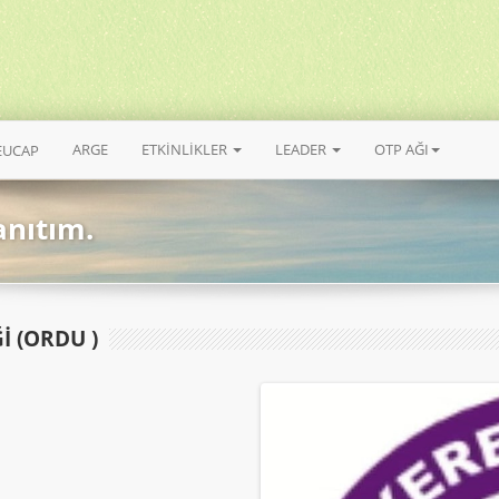
ARGE
ETKİNLİKLER
LEADER
OTP AĞI
EUCAP
anıtım.
İ (ORDU )