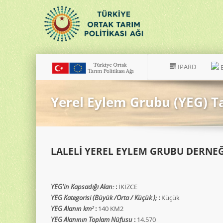
IPARD
Yerel Eylem Grubu (YEG) T
LALELİ YEREL EYLEM GRUBU DERNEĞ
YEG'in Kapsadığı Alan:
:
İKİZCE
YEG Kategorisi (Büyük /Orta / Küçük );
:
Küçük
YEG Alanın km
:
140 KM2
2
YEG Alanının Toplam Nüfusu
:
14.570