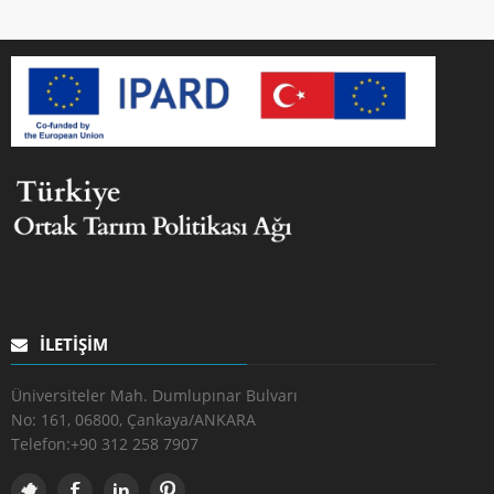
İLETIŞIM
Üniversiteler Mah. Dumlupınar Bulvarı
No: 161, 06800, Çankaya/ANKARA
Telefon:
+90 312 258 7907