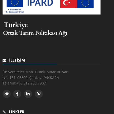
İLETIŞIM
Üniversiteler Mah. Dumlupınar Bulvarı
No: 161, 06800, Çankaya/ANKARA
Telefon:
+90 312 258 7907
LINKLER