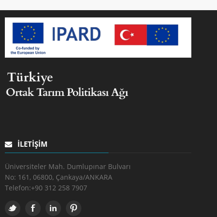
İLETIŞIM
Üniversiteler Mah. Dumlupınar Bulvarı
No: 161, 06800, Çankaya/ANKARA
Telefon:
+90 312 258 7907