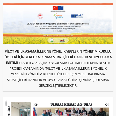
PİLOT VE İLK AŞAMA İLLERİNE YÖNELİK YEG’LERİN YÖNETİM KURULU
ÜYELERİ İÇİN YEREL KALKINMA STRATEJİLERİ HAZIRLIK VE UYGULAMA
EĞİTİMİ
LEADER YAKLAŞIMI UYGULAMA EĞİTİMLERİ TEKNİK DESTEK
PROJESİ KAPSAMINDA “PİLOT VE İLK AŞAMA İLLERİNE YÖNELİK
YEG’LERİN YÖNETİM KURULU ÜYELERİ İÇİN YEREL KALKINMA
STRATEJİLERİ HAZIRLIK VE UYGULAMA EĞİTİMİ ÇEVRİMİÇİ OLARAK
GERÇEKLEŞTİRİLECEKTİR.