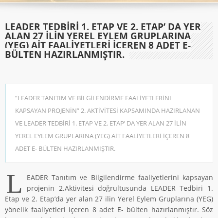
LEADER TEDBİRİ 1. ETAP VE 2. ETAP’ DA YER
ALAN 27 İLİN YEREL EYLEM GRUPLARINA
(YEG) AİT FAALİYETLERİ İÇEREN 8 ADET E-
BÜLTEN HAZIRLANMIŞTIR.
“LEADER TANITIM VE BİLGİLENDİRME FAALİYETLERİNI
KAPSAYAN PROJENİN” 2. AKTİVİTESİ KAPSAMINDA HAZIRLANAN
VE LEADER TEDBİRİ 1. ETAP VE 2. ETAP’ DA YER ALAN 27 İLİN
YEREL EYLEM GRUPLARINA (YEG) AİT FAALİYETLERİ İÇEREN 8
ADET E- BÜLTEN HAZIRLANMIŞTIR.
L
EADER Tanıtım ve Bilgilendirme faaliyetlerini kapsayan
projenin 2.Aktivitesi doğrultusunda LEADER Tedbiri 1.
Etap ve 2. Etap’da yer alan 27 ilin Yerel Eylem Gruplarına (YEG)
yönelik faaliyetleri içeren 8 adet E- bülten hazırlanmıştır. Söz