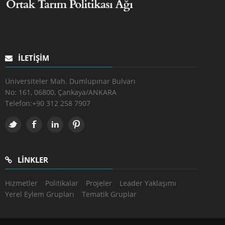
İLETIŞIM
Üniversiteler Mah. Dumlupınar Bulvarı
No: 161, 06800, Çankaya/ANKARA
Telefon:
+90 312 258 7907
LINKLER
Hizmetler
Politikalar
Projeler
Leader Yaklaşımı
Yerel Eylem Grupları
Tematik Gruplar