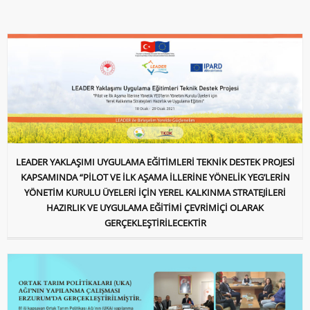
LEADER YAKLAŞIMI UYGULAMA EĞİTİMLERİ TEKNİK DESTEK PROJESİ
KAPSAMINDA “PİLOT VE İLK AŞAMA İLLERİNE YÖNELİK YEG’LERİN
YÖNETİM KURULU ÜYELERİ İÇİN YEREL KALKINMA STRATEJİLERİ
HAZIRLIK VE UYGULAMA EĞİTİMİ ÇEVRİMİÇİ OLARAK
GERÇEKLEŞTİRİLECEKTİR