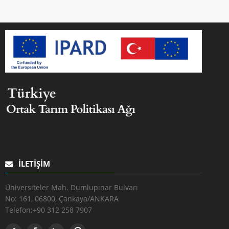
İLETIŞIM
Üniversiteler Mah. Dumlupınar Bulvarı
No: 161, 06800, Çankaya/ANKARA
Telefon:
+90 312 258 7907