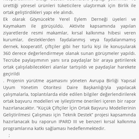
ürettiği yöresel ürünleri tüketicilere ulaştırmak için Birlik ile
ortak geliştirdikleri yapı ele alındı.
Ek olarak Göynücek’te Yerel Eylem Derneği üyeleri ve
Kaymakam ile görüşüldü. Aktivite kapsamında yapılan
ziyaretlerde resmi makamlar, kırsal kalkınma hibesi veren
kurumlar, desteklerden faydalanmış veya faydalanmamış
dernek, kooperatif, çiftçiler gibi her türlü kişi ile konuşularak
360 derece değerlendirmeye olanak sunan görüşmeler yapıldı.
Tecrübe paylaşımının yanı sıra paydaşlar bir araya getirilerek
ortak çalışılabilecekleri alanlar tartışıldı ve paydaşlar harekete
geçirildi
. Projenin yürütme aşamasını yöneten Avrupa Birliği Yapısal
Uyum Yönetim Otoritesi Daire Başkanlığı’yla yapılacak
çalışmalarla, toplantılarda elde edilen bilgiler değerlendirilerek
ortak başvuru modelleri ve iyileştirme önerileri içeren bir rapor
hazırlanacaktır. “Küçük Çiftçiler İçin Ortak Başvuru Modellerinin
Geliştirilmesi Çalışması için Teknik Destek” projesi kapsamında
hazırlanacak bu raporun IPARD III ve benzeri kırsal kalkınma
programlarına katkı sağlaması hedeflenmektedir.
;