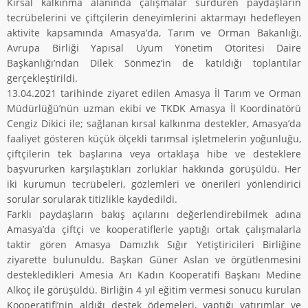
Kırsal kalkınma alanında çalışmalar sürdüren paydaşların
tecrübelerini ve çiftçilerin deneyimlerini aktarmayı hedefleyen
aktivite kapsamında Amasya’da, Tarım ve Orman Bakanlığı,
Avrupa Birliği Yapısal Uyum Yönetim Otoritesi Daire
Başkanlığı’ndan Dilek Sönmez’in de katıldığı toplantılar
gerçekleştirildi.
13.04.2021 tarihinde ziyaret edilen Amasya İl Tarım ve Orman
Müdürlüğü’nün uzman ekibi ve TKDK Amasya İl Koordinatörü
Cengiz Dikici ile; sağlanan kırsal kalkınma destekler, Amasya’da
faaliyet gösteren küçük ölçekli tarımsal işletmelerin yoğunluğu,
çiftçilerin tek başlarına veya ortaklaşa hibe ve desteklere
başvururken karşılaştıkları zorluklar hakkında görüşüldü. Her
iki kurumun tecrübeleri, gözlemleri ve önerileri yönlendirici
sorular sorularak titizlikle kaydedildi.
Farklı paydaşların bakış açılarını değerlendirebilmek adına
Amasya’da çiftçi ve kooperatiflerle yaptığı ortak çalışmalarla
taktir gören Amasya Damızlık Sığır Yetiştiricileri Birliğine
ziyarette bulunuldu. Başkan Güner Aslan ve örgütlenmesini
destekledikleri Amesia Arı Kadın Kooperatifi Başkanı Medine
Alkoç ile görüşüldü. Birliğin 4 yıl eğitim vermesi sonucu kurulan
Kooperatifi’nin aldığı destek ödemeleri, yaptığı yatırımlar ve