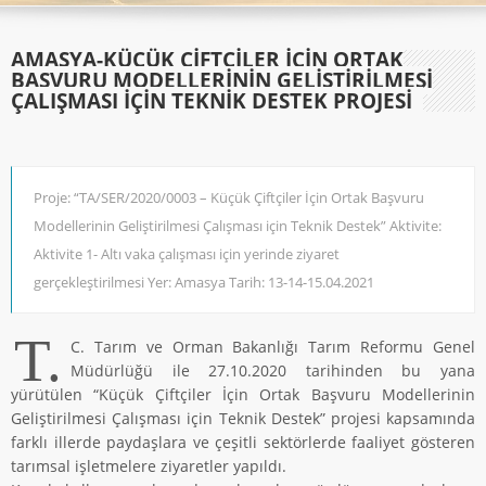
AMASYA-KÜÇÜK ÇIFTÇILER İÇIN ORTAK
BAŞVURU MODELLERININ GELIŞTIRILMESI
ÇALIŞMASI IÇIN TEKNIK DESTEK PROJESI
Proje: “TA/SER/2020/0003 – Küçük Çiftçiler İçin Ortak Başvuru
Modellerinin Geliştirilmesi Çalışması için Teknik Destek” Aktivite:
Aktivite 1- Altı vaka çalışması için yerinde ziyaret
gerçekleştirilmesi Yer: Amasya Tarih: 13-14-15.04.2021
T.
C. Tarım ve Orman Bakanlığı Tarım Reformu Genel
Müdürlüğü ile 27.10.2020 tarihinden bu yana
yürütülen “Küçük Çiftçiler İçin Ortak Başvuru Modellerinin
Geliştirilmesi Çalışması için Teknik Destek” projesi kapsamında
farklı illerde paydaşlara ve çeşitli sektörlerde faaliyet gösteren
tarımsal işletmelere ziyaretler yapıldı.