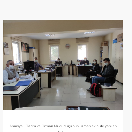
Amasya İl Tarım ve Orman Müdürlüğü’nün uzman ekibi ile yapılan