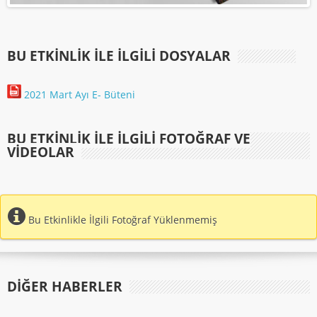
BU ETKINLIK ILE İLGILI DOSYALAR
2021 Mart Ayı E- Büteni
BU ETKINLIK ILE İLGILI FOTOĞRAF VE
VIDEOLAR
Bu Etkinlikle İlgili Fotoğraf Yüklenmemiş
DIĞER HABERLER