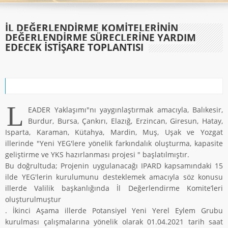
İL DEĞERLENDIRME KOMITELERININ
DEĞERLENDIRME SÜREÇLERINE YARDIM
EDECEK İSTIŞARE TOPLANTISI
L
EADER Yaklaşımı"nı yaygınlaştırmak amacıyla, Balıkesir,
Burdur, Bursa, Çankırı, Elazığ, Erzincan, Giresun, Hatay,
Isparta, Karaman, Kütahya, Mardin, Muş, Uşak ve Yozgat
illerinde "Yeni YEG'lere yönelik farkındalık oluşturma, kapasite
geliştirme ve YKS hazırlanması projesi " başlatılmıştır.
Bu doğrultuda; Projenin uygulanacağı IPARD kapsamındaki 15
ilde YEG'lerin kurulumunu desteklemek amacıyla söz konusu
illerde Valilik başkanlığında İl Değerlendirme Komite’leri
oluşturulmuştur
. İkinci Aşama illerde Potansiyel Yeni Yerel Eylem Grubu
kurulması çalışmalarına yönelik olarak 01.04.2021 tarih saat