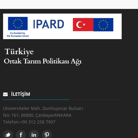
İLETIŞIM
Üniversiteler Mah. Dumlupınar Bulvarı
No: 161, 06800, Çankaya/ANKARA
Telefon:
+90 312 258 7907