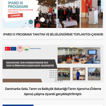
IPARD III PROGRAMI TANITIM VE BİLGİLENDİRME TOPLANTISI-ÇANKIRI
Danimarka Gıda, Tarım ve Balıkçılık Bakanlığı/Tarım Ajansı’na (Ödeme
Ajansı) çalışma ziyareti gerçekleştirilmiştir.