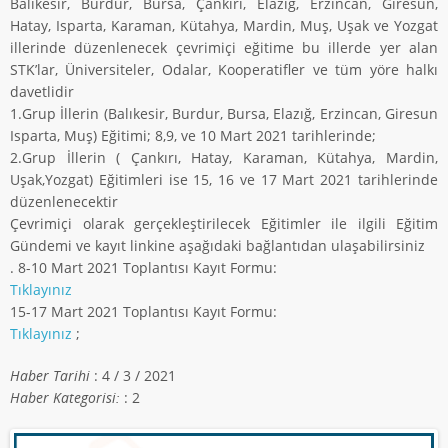
Balıkesir, Burdur, Bursa, Çankırı, Elazığ, Erzincan, Giresun,
Hatay, Isparta, Karaman, Kütahya, Mardin, Muş, Uşak ve Yozgat
illerinde düzenlenecek çevrimiçi eğitime bu illerde yer alan
STK’lar, Üniversiteler, Odalar, Kooperatifler ve tüm yöre halkı
davetlidir
1.Grup İllerin (Balıkesir, Burdur, Bursa, Elazığ, Erzincan, Giresun
Isparta, Muş) Eğitimi; 8,9, ve 10 Mart 2021 tarihlerinde;
2.Grup İllerin ( Çankırı, Hatay, Karaman, Kütahya, Mardin,
Uşak,Yozgat) Eğitimleri ise 15, 16 ve 17 Mart 2021 tarihlerinde
düzenlenecektir
Çevrimiçi olarak gerçekleştirilecek Eğitimler ile ilgili Eğitim
Gündemi ve kayıt linkine aşağıdaki bağlantıdan ulaşabilirsiniz
. 8-10 Mart 2021 Toplantısı Kayıt Formu:
Tıklayınız
15-17 Mart 2021 Toplantısı Kayıt Formu:
Tıklayınız
;
Haber Tarihi
: 4 / 3 / 2021
Haber Kategorisi:
: 2