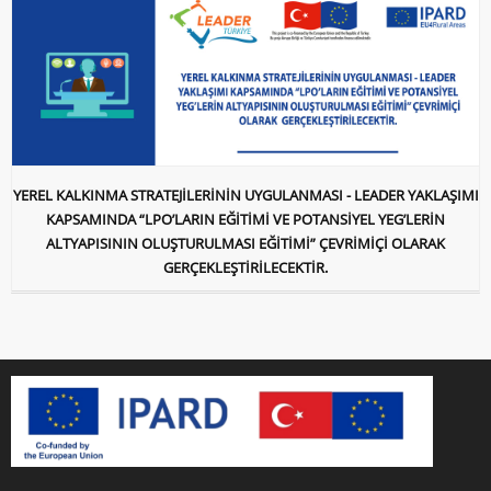
YEREL KALKINMA STRATEJİLERİNİN UYGULANMASI - LEADER YAKLAŞIMI
KAPSAMINDA “LPO’LARIN EĞİTİMİ VE POTANSİYEL YEG’LERİN
ALTYAPISININ OLUŞTURULMASI EĞİTİMİ” ÇEVRİMİÇİ OLARAK
GERÇEKLEŞTİRİLECEKTİR.