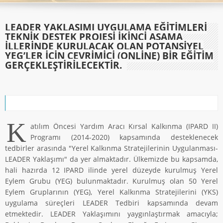
LEADER YAKLAŞIMI UYGULAMA EĞITIMLERI
TEKNIK DESTEK PROJESI İKINCI AŞAMA
İLLERINDE KURULACAK OLAN POTANSIYEL
YEG’LER IÇIN ÇEVRIMIÇI (ONLINE) BIR EĞITIM
GERÇEKLEŞTIRILECEKTIR.
K
atılım Öncesi Yardım Aracı Kırsal Kalkınma (IPARD II)
Programı (2014-2020) kapsamında desteklenecek
tedbirler arasında "Yerel Kalkınma Stratejilerinin Uygulanması-
LEADER Yaklaşımı" da yer almaktadır. Ülkemizde bu kapsamda,
hali hazırda 12 IPARD ilinde yerel düzeyde kurulmuş Yerel
Eylem Grubu (YEG) bulunmaktadır. Kurulmuş olan 50 Yerel
Eylem Gruplarının (YEG), Yerel Kalkınma Stratejilerini (YKS)
uygulama süreçleri LEADER Tedbiri kapsamında devam
etmektedir. LEADER Yaklaşımını yaygınlaştırmak amacıyla;