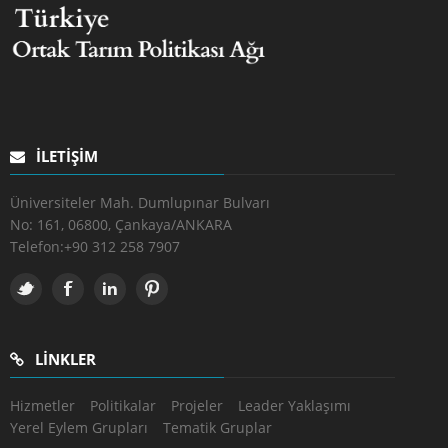
İLETIŞIM
Üniversiteler Mah. Dumlupınar Bulvarı
No: 161, 06800, Çankaya/ANKARA
Telefon:
+90 312 258 7907
LINKLER
Hizmetler
Politikalar
Projeler
Leader Yaklaşımı
Yerel Eylem Grupları
Tematik Gruplar