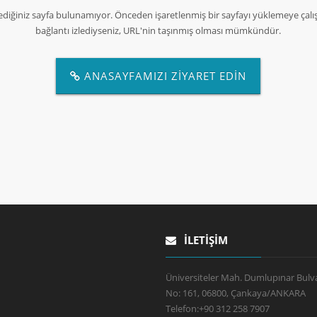
ediğiniz sayfa bulunamıyor. Önceden işaretlenmiş bir sayfayı yüklemeye çalış
bağlantı izlediyseniz, URL'nin taşınmış olması mümkündür.
ANASAYFAMIZI ZİYARET EDİN
İLETIŞIM
Üniversiteler Mah. Dumlupınar Bulva
No: 161, 06800, Çankaya/ANKARA
Telefon:
+90 312 258 7907