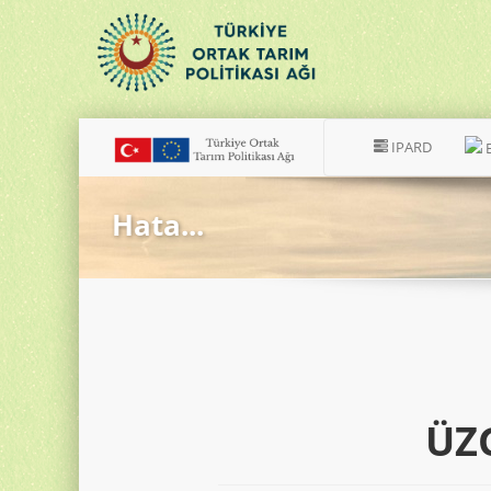
IPARD
Hata...
ÜZ