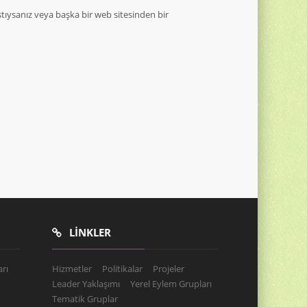
tıysanız veya başka bir web sitesinden bir
LINKLER
rı
Hizmetler
Politikalar
Projeler
Leader Yaklaşımı
Yerel Eylem Grupları
Tematik Gruplar