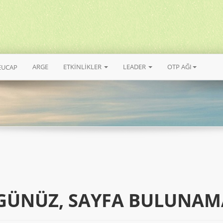
ARGE
ETKİNLİKLER
LEADER
OTP AĞI
EUCAP
GÜNÜZ, SAYFA BULUNAM