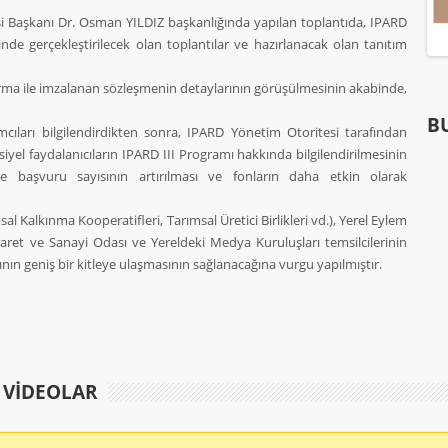
 Başkanı Dr. Osman YILDIZ başkanlığında yapılan toplantıda, IPARD
linde gerçekleştirilecek olan toplantılar ve hazırlanacak olan tanıtım
firma ile imzalanan sözleşmenin detaylarının görüşülmesinin akabinde,
BU
ıları bilgilendirdikten sonra, IPARD Yönetim Otoritesi tarafından
nsiyel faydalanıcıların IPARD III Programı hakkında bilgilendirilmesinin
e başvuru sayısının artırılması ve fonların daha etkin olarak
msal Kalkınma Kooperatifleri, Tarımsal Üretici Birlikleri vd.), Yerel Eylem
Ticaret ve Sanayi Odası ve Yereldeki Medya Kuruluşları temsilcilerinin
ının geniş bir kitleye ulaşmasının sağlanacağına vurgu yapılmıştır.
E VIDEOLAR