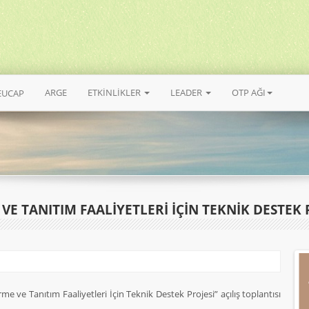
ARGE
ETKİNLİKLER
LEADER
OTP AĞI
EUCAP
VE TANITIM FAALİYETLERİ İÇİN TEKNİK DESTEK P
e ve Tanıtım Faaliyetleri İçin Teknik Destek Projesi” açılış toplantısı