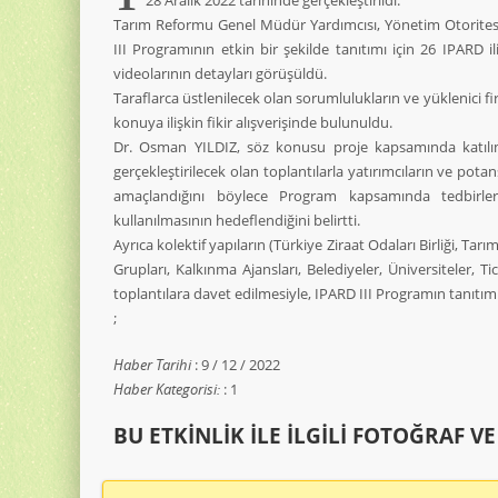
28 Aralık 2022 tarihinde gerçekleştirildi.
Tarım Reformu Genel Müdür Yardımcısı, Yönetim Otoritesi
III Programının etkin bir şekilde tanıtımı için 26 IPARD i
videolarının detayları görüşüldü.
Taraflarca üstlenilecek olan sorumlulukların ve yüklenici 
konuya ilişkin fikir alışverişinde bulunuldu.
Dr. Osman YILDIZ, söz konusu proje kapsamında katılımc
gerçekleştirilecek olan toplantılarla yatırımcıların ve pota
amaçlandığını böylece Program kapsamında tedbirler
kullanılmasının hedeflendiğini belirtti.
Ayrıca kolektif yapıların (Türkiye Ziraat Odaları Birliği, Tarı
Grupları, Kalkınma Ajansları, Belediyeler, Üniversiteler, 
toplantılara davet edilmesiyle, IPARD III Programın tanıtım
;
Haber Tarihi
: 9 / 12 / 2022
Haber Kategorisi:
: 1
BU ETKINLIK ILE İLGILI FOTOĞRAF V