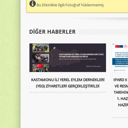
Bu Etkinlikle İlgili Fotoğraf Yüklenmemiş
DIĞER HABERLER
KASTAMONU İLİ YEREL EYLEM DERNEKLERİ
IPARD I
(YEG) ZİYARETLERİ GERÇEKLEŞTİRİLDİ
VE RES
TARİHİN
1. HA
HAZİ