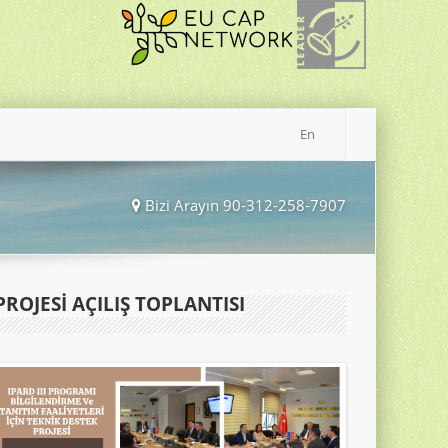
En
Bizi Arayın 90-312-258-7907
ROJESİ AÇILIŞ TOPLANTISI