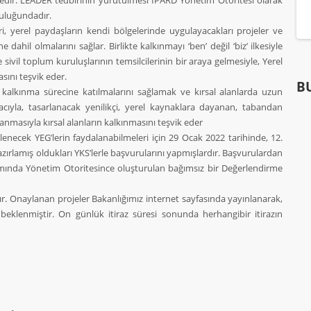
dir. LEADER tedbirinin yürütülmesi IPARD Yönetim Otoritesi olarak
uluğundadır.
yerel paydaşların kendi bölgelerinde uygulayacakları projeler ve
ine dahil olmalarını sağlar. Birlikte kalkınmayı ‘ben’ değil ‘biz’ ilkesiyle
vil toplum kuruluşlarının temsilcilerinin bir araya gelmesiyle, Yerel
sını teşvik eder.
BU
al kalkınma sürecine katılmalarını sağlamak ve kırsal alanlarda uzun
ıyla, tasarlanacak yenilikçi, yerel kaynaklara dayanan, tabandan
anmasıyla kırsal alanların kalkınmasını teşvik eder
ecek YEG’lerin faydalanabilmeleri için 29 Ocak 2022 tarihinde, 12.
hazırlamış oldukları YKS’lerle başvurularını yapmışlardır. Başvurulardan
mında Yönetim Otoritesince oluşturulan bağımsız bir Değerlendirme
 Onaylanan projeler Bakanlığımız internet sayfasında yayınlanarak,
klenmiştir. On günlük itiraz süresi sonunda herhangibir itirazın