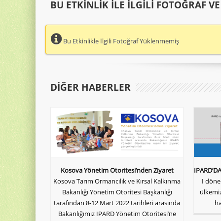
BU ETKINLIK ILE İLGILI FOTOĞRAF V
Bu Etkinlikle İlgili Fotoğraf Yüklenmemiş
DIĞER HABERLER
Kosova Yönetim Otoritesi’nden Ziyaret
IPARD’D
Kosova Tarım Ormancılık ve Kırsal Kalkınma
I dön
Bakanlığı Yönetim Otoritesi Başkanlığı
ülkemiz
tarafından 8-12 Mart 2022 tarihleri arasında
ha
Bakanlığımız IPARD Yönetim Otoritesi’ne