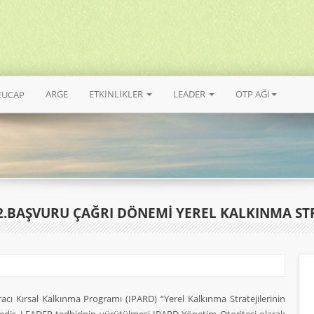
ARGE
ETKİNLİKLER
LEADER
OTP AĞI
EUCAP
2.BAŞVURU ÇAĞRI DÖNEMI YEREL KALKINMA STR
acı Kırsal Kalkınma Programı (IPARD) “Yerel Kalkınma Stratejilerinin