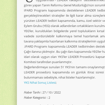
Uygulanması - LEADER Yaklaşımı” desteklenmekte
görev yapan Tarım Reformu Genel Müdürlüğü’nün soruml
IPARD Programı kapsamında desteklenen LEADER tedbiri, 
gerçekleştirecekleri stratejiler ile ilgili karar alma süreçler
yürüten LEADER tedbiri kapsamında, kamu, özel sektör ve si
Eylem Grubu (YEG) olarak adlandırılan ortaklıkların kurulma
YEG’ler, kuruldukları bölgelerde yerel toplulukların kırs
vadede sürdürülebilir kalkınmaya temel hazırlamak amac
tavana yaklaşımla hazırlanan kalkınma stratejilerinin uygul
.IPARD Programı kapsamında LEADER tedbirinden desteklen
Çağrı ilanına çıkılmıştır. Bu çağrı ilanı kapsamında YEG’ler 
idari olarak uygun olan YKS’ler LEADER Prosedürü kapsa
Komitesi tarafından puanlanmıştır.
Değerlendirmeye sunulan 51 YKS’nin tamamı onaylanmıştır.
LEADER prosedürü kapsamında on günlük itiraz süresi be
bulunmaması sebebiyle, nihai listeler hazırlanmıştır.
YKS Nihai Sonuç Listesi
;
Haber Tarihi
: 27 / 10 / 2022
Haber Kategorisi:
: 2