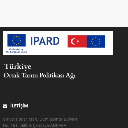
İLETIŞIM
Üniversiteler Mah. Dumlupınar Bulvarı
No: 161, 06800, Çankaya/ANKARA