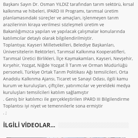
Başkanı Sayın Dr. Osman YILDIZ tarafından tarım sektörü, kırsal
kalkınma ve hibeleri, IPARD III Programı, tarımsal üretim
planlamasındaki süreçler ve amaçları, işlenmeyen tarım
arazilerinin kiraya verilmesi sözleşmeli üretim ve
Bakanlığımızca yapılan ve yapılacak çalışmalar konularında
katılımcılar detaylı olarak bilgilendirilmiştir.
Toplantıya; Kayseri Milletvekilleri, Belediye Başkanları,
Üniversitelerin Rektörleri, Tarımsal Kalkınma Kooperatifleri,
Tarımsal Üretici Birlikleri, İlçe Kaymakamları, Kayseri, Nevşehir,
Kırşehir, Yozgat, Niğde Yozgat İl Tarım ve Orman Müdürlüğü
personeli, Türkiye Ortak Tarım Politikası Ağı temsilcileri, Orta
Anadolu Kalkınma Ajansı, Ticaret ve Sanayi Odası, ilgili kamu
kurum ve kuruluşları, çiftçiler, yatırımcılar ve yereldeki medya
kuruluşları temsilcileri katılım sağlamıştır
. Geniş bir katılımcı ile gerçekleştirilen IPARD III Bilgilendirme
Toplantısı iyi niyet ve temennilerle sona ermiştir
. ;
ILGILI VIDEOLAR...