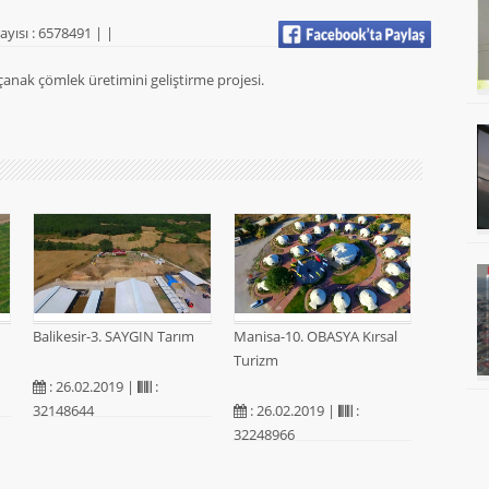
ayısı : 6578491 |
|
 çanak çömlek üretimini geliştirme projesi.
Balikesir-3. SAYGIN Tarım
Manisa-10. OBASYA Kırsal
Turizm
: 26.02.2019 |
:
32148644
: 26.02.2019 |
:
32248966