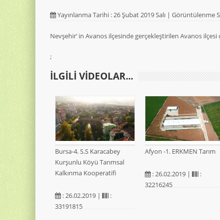
Yayınlanma Tarihi : 26 Şubat 2019 Salı | Görüntülenme S
Nevşehir’ in Avanos ilçesinde gerçekleştirilen Avanos ilçesi
;
ILGILI VIDEOLAR...
Bursa-4. S.S Karacabey
Afyon -1. ERKMEN Tarım
Kurşunlu Köyü Tarımsal
Kalkınma Kooperatifi
: 26.02.2019 |
:
32216245
: 26.02.2019 |
:
33191815