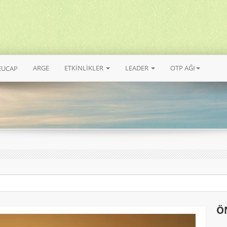
ARGE
ETKİNLİKLER
LEADER
OTP AĞI
EUCAP
Ö