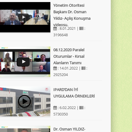
Yönetim Otoritesi
Başkanı Dr. Osman
Yıldız- Açılış Konuşma
videosu.
: 8.01.2021 |
:
3196648
08.12.2020 Paralel
Oturumlar - Kırsal
Alanların Tanımı
: 14.01.2022 |
:
2925204
IPARD’DAN İYİ
UYGULAMA ÖRNEKLERİ
: 6.02.2022 |
:
5730350
Dr. Osman YILDIZ-