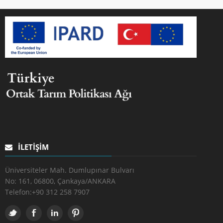
İLETIŞIM
Üniversiteler Mah. Dumlupınar Bulvarı
No: 161, 06800, Çankaya/ANKARA
Telefon:
+90 312 258 7907