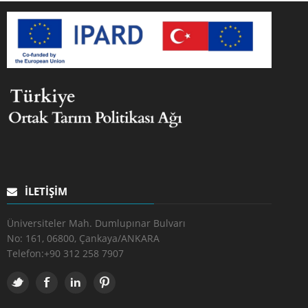
İLETIŞIM
Üniversiteler Mah. Dumlupınar Bulvarı
No: 161, 06800, Çankaya/ANKARA
Telefon:
+90 312 258 7907