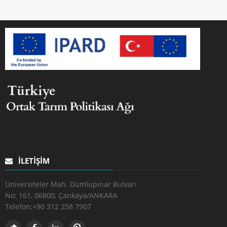
İLETIŞIM
Üniversiteler Mah. Dumlupınar Bulvarı
No: 161, 06800, Çankaya/ANKARA
Telefon:
+90 312 258 7907