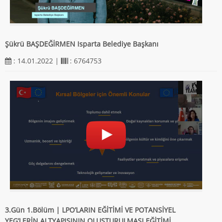
Şükrü BAŞDEĞİRMEN Isparta Belediye Başkanı
: 14.01.2022 |
: 6764753
3.Gün 1.Bölüm | LPO’LARIN EĞİTİMİ VE POTANSİYEL
YEG’LERİN ALTYAPISININ OLUŞTURULMASI EĞİTİMİ