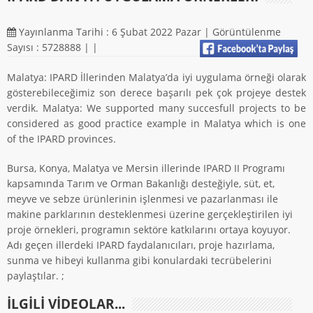
Yayınlanma Tarihi : 6 Şubat 2022 Pazar | Görüntülenme
Sayısı : 5728888 |
|
Malatya: IPARD İllerinden Malatya’da iyi uygulama örneği olarak
gösterebileceğimiz son derece başarılı pek çok projeye destek
verdik. Malatya: We supported many succesfull projects to be
considered as good practice example in Malatya which is one
of the IPARD provinces.
Bursa, Konya, Malatya ve Mersin illerinde IPARD II Programı
kapsamında Tarım ve Orman Bakanlığı desteğiyle, süt, et,
meyve ve sebze ürünlerinin işlenmesi ve pazarlanması ile
makine parklarının desteklenmesi üzerine gerçekleştirilen iyi
proje örnekleri, programın sektöre katkılarını ortaya koyuyor.
Adı geçen illerdeki IPARD faydalanıcıları, proje hazırlama,
sunma ve hibeyi kullanma gibi konulardaki tecrübelerini
paylaştılar. ;
ILGILI VIDEOLAR...