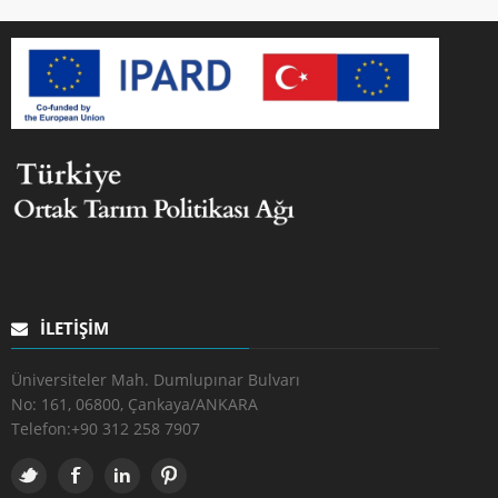
İLETIŞIM
Üniversiteler Mah. Dumlupınar Bulvarı
No: 161, 06800, Çankaya/ANKARA
Telefon:
+90 312 258 7907