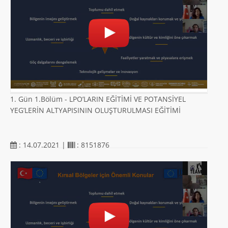
1. Gün 1.Bölüm - LPO’LARIN EĞİTİMİ VE POTANSİYEL
YEG’LERİN ALTYAPISININ OLUŞTURULMASI EĞİTİMİ
: 14.07.2021 |
: 8151876