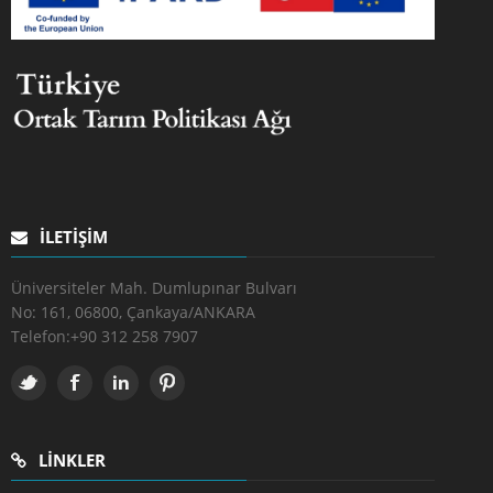
İLETIŞIM
Üniversiteler Mah. Dumlupınar Bulvarı
No: 161, 06800, Çankaya/ANKARA
Telefon:
+90 312 258 7907
LINKLER