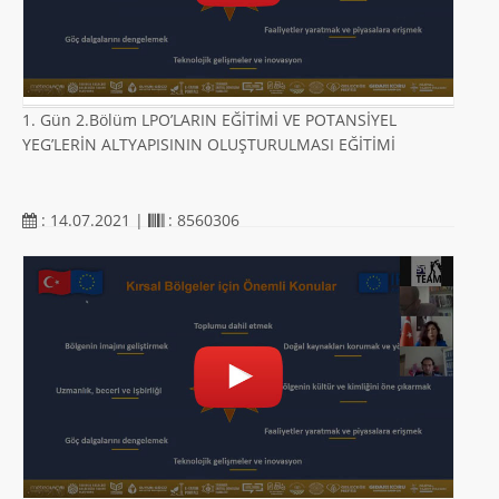
1. Gün 2.Bölüm LPO’LARIN EĞİTİMİ VE POTANSİYEL
YEG’LERİN ALTYAPISININ OLUŞTURULMASI EĞİTİMİ
: 14.07.2021 |
: 8560306