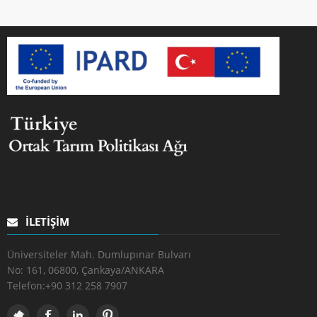
İLETIŞIM
Üniversiteler Mah. Dumlupınar Bulvarı
No: 161, 06800, Çankaya/ANKARA
Telefon:
+90 312 258 7907