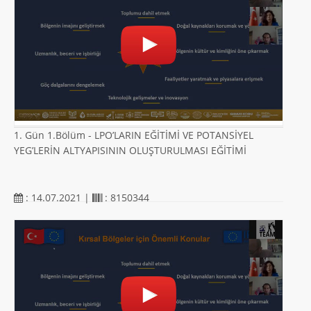
1. Gün 1.Bölüm - LPO’LARIN EĞİTİMİ VE POTANSİYEL
YEG’LERİN ALTYAPISININ OLUŞTURULMASI EĞİTİMİ
: 14.07.2021 |
: 8150344