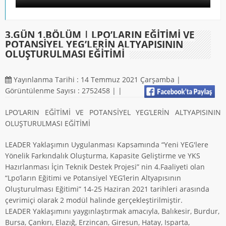
3.GÜN 1.BÖLÜM | LPO’LARIN EĞİTİMİ VE
POTANSİYEL YEG’LERİN ALTYAPISININ
OLUŞTURULMASI EĞİTİMİ
Yayınlanma Tarihi : 14 Temmuz 2021 Çarşamba |
Görüntülenme Sayısı : 2752458 |
|
LPO’LARIN EĞİTİMİ VE POTANSİYEL YEG’LERİN ALTYAPISININ
OLUŞTURULMASI EĞİTİMİ
LEADER Yaklaşımın Uygulanması Kapsamında “Yeni YEG'lere
Yönelik Farkındalık Oluşturma, Kapasite Geliştirme ve YKS
Hazırlanması İçin Teknik Destek Projesi” nin 4.Faaliyeti olan
“Lpo’ların Eğitimi ve Potansiyel YEG’lerin Altyapısının
Oluşturulması Eğitimi” 14-25 Haziran 2021 tarihleri arasında
çevrimiçi olarak 2 modül halinde gerçekleştirilmiştir.
LEADER Yaklaşımını yaygınlaştırmak amacıyla, Balıkesir, Burdur,
Bursa, Çankırı, Elazığ, Erzincan, Giresun, Hatay, Isparta,