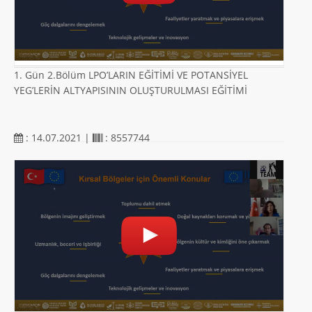
1. Gün 2.Bölüm LPO’LARIN EĞİTİMİ VE POTANSİYEL
YEG’LERİN ALTYAPISININ OLUŞTURULMASI EĞİTİMİ
: 14.07.2021 |
: 8557744