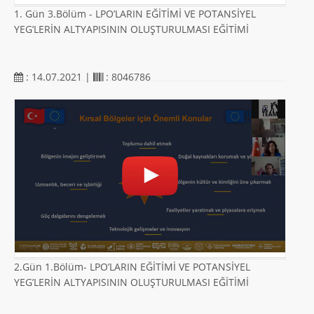
1. Gün 3.Bölüm - LPO’LARIN EĞİTİMİ VE POTANSİYEL
YEG’LERİN ALTYAPISININ OLUŞTURULMASI EĞİTİMİ
: 14.07.2021 |
: 8046786
2.Gün 1.Bölüm- LPO’LARIN EĞİTİMİ VE POTANSİYEL
YEG’LERİN ALTYAPISININ OLUŞTURULMASI EĞİTİMİ