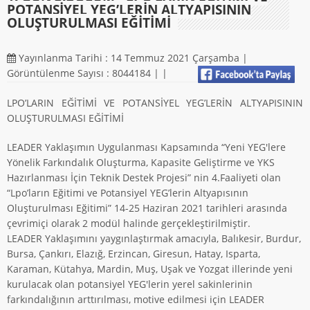
POTANSİYEL YEG’LERİN ALTYAPISININ
OLUŞTURULMASI EĞİTİMİ
Yayınlanma Tarihi : 14 Temmuz 2021 Çarşamba |
Görüntülenme Sayısı : 8044184 |
|
LPO’LARIN EĞİTİMİ VE POTANSİYEL YEG’LERİN ALTYAPISININ
OLUŞTURULMASI EĞİTİMİ
LEADER Yaklaşımın Uygulanması Kapsamında “Yeni YEG'lere
Yönelik Farkındalık Oluşturma, Kapasite Geliştirme ve YKS
Hazırlanması İçin Teknik Destek Projesi” nin 4.Faaliyeti olan
“Lpo’ların Eğitimi ve Potansiyel YEG’lerin Altyapısının
Oluşturulması Eğitimi” 14-25 Haziran 2021 tarihleri arasında
çevrimiçi olarak 2 modül halinde gerçekleştirilmiştir.
LEADER Yaklaşımını yaygınlaştırmak amacıyla, Balıkesir, Burdur,
Bursa, Çankırı, Elazığ, Erzincan, Giresun, Hatay, Isparta,
Karaman, Kütahya, Mardin, Muş, Uşak ve Yozgat illerinde yeni
kurulacak olan potansiyel YEG'lerin yerel sakinlerinin
farkındalığının arttırılması, motive edilmesi için LEADER