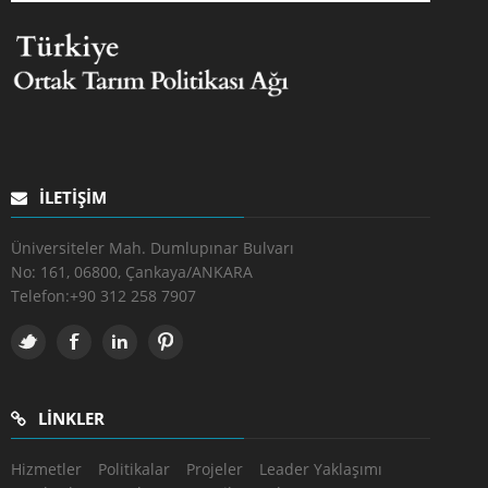
İLETIŞIM
Üniversiteler Mah. Dumlupınar Bulvarı
No: 161, 06800, Çankaya/ANKARA
Telefon:
+90 312 258 7907
LINKLER
Hizmetler
Politikalar
Projeler
Leader Yaklaşımı