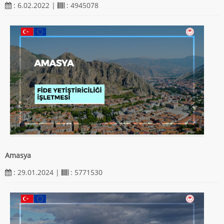
: 6.02.2022 |
: 4945078
Amasya
: 29.01.2024 |
: 5771530