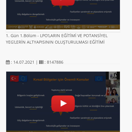
1. Gün 1.Bölüm - LPO’LARIN EĞİTİMİ VE POTANSİYEL
YEG’LERİN ALTYAPISININ OLUŞTURULMASI EĞİTİMİ
: 14.07.2021 |
: 8147886