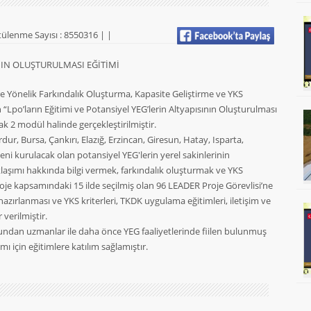
ülenme Sayısı : 8550316 |
|
ININ OLUŞTURULMASI EĞİTİMİ
Yönelik Farkındalık Oluşturma, Kapasite Geliştirme ve YKS
n “Lpo’ların Eğitimi ve Potansiyel YEG’lerin Altyapısının Oluşturulması
ak 2 modül halinde gerçekleştirilmiştir.
ur, Bursa, Çankırı, Elazığ, Erzincan, Giresun, Hatay, Isparta,
ni kurulacak olan potansiyel YEG'lerin yerel sakinlerinin
aklaşımı hakkında bilgi vermek, farkındalık oluşturmak ve YKS
roje kapsamındaki 15 ilde seçilmiş olan 96 LEADER Proje Görevlisi’ne
azırlanması ve YKS kriterleri, TKDK uygulama eğitimleri, iletişim ve
 verilmiştir.
ndan uzmanlar ile daha önce YEG faaliyetlerinde fiilen bulunmuş
ı için eğitimlere katılım sağlamıştır.