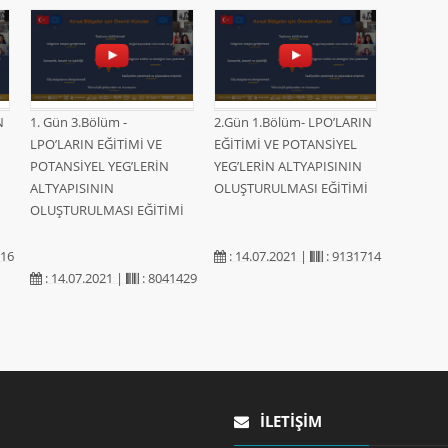
N
1. Gün 3.Bölüm -
2.Gün 1.Bölüm- LPO’LARIN
LPO’LARIN EĞİTİMİ VE
EĞİTİMİ VE POTANSİYEL
POTANSİYEL YEG’LERİN
YEG’LERİN ALTYAPISININ
İ
ALTYAPISININ
OLUŞTURULMASI EĞİTİMİ
OLUŞTURULMASI EĞİTİMİ
316
: 14.07.2021 |
: 9131714
: 14.07.2021 |
: 8041429
İLETIŞIM