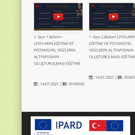
1. Gün 1.Bölüm -
1. Gün 2.Bölüm LPO’LARI
LPO’LARIN EĞİTİMİ VE
EĞİTİMİ VE POTANSİYEL
POTANSİYEL YEG’LERİN
YEG’LERİN ALTYAPISININ
ALTYAPISININ
OLUŞTURULMASI EĞİTİM
OLUŞTURULMASI EĞİTİMİ
: 14.07.2021 |
: 8550
: 14.07.2021 |
: 8145029