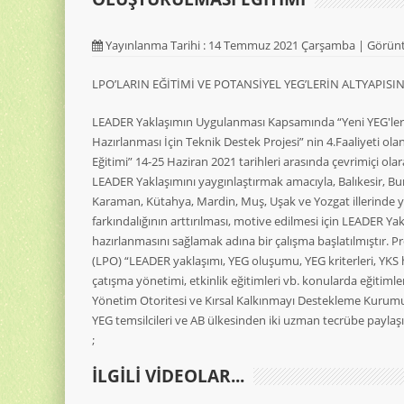
Yayınlanma Tarihi : 14 Temmuz 2021 Çarşamba | Görünt
LPO’LARIN EĞİTİMİ VE POTANSİYEL YEG’LERİN ALTYAPIS
LEADER Yaklaşımın Uygulanması Kapsamında “Yeni YEG'lere 
Hazırlanması İçin Teknik Destek Projesi” nin 4.Faaliyeti ola
Eğitimi” 14-25 Haziran 2021 tarihleri arasında çevrimiçi olar
LEADER Yaklaşımını yaygınlaştırmak amacıyla, Balıkesir, Burd
Karaman, Kütahya, Mardin, Muş, Uşak ve Yozgat illerinde ye
farkındalığının arttırılması, motive edilmesi için LEADER Y
hazırlanmasını sağlamak adına bir çalışma başlatılmıştır. P
(LPO) “LEADER yaklaşımı, YEG oluşumu, YEG kriterleri, YKS h
çatışma yönetimi, etkinlik eğitimleri vb. konularda eğitimler
Yönetim Otoritesi ve Kırsal Kalkınmayı Destekleme Kurumu
YEG temsilcileri ve AB ülkesinden iki uzman tecrübe paylaşım
;
ILGILI VIDEOLAR...