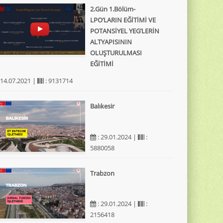
2.Gün 1.Bölüm-
LPO’LARIN EĞİTİMİ VE
POTANSİYEL YEG’LERİN
ALTYAPISININ
OLUŞTURULMASI
EĞİTİMİ
 14.07.2021 |
: 9131714
Balıkesir
: 29.01.2024 |
:
5880058
Trabzon
: 29.01.2024 |
:
2156418