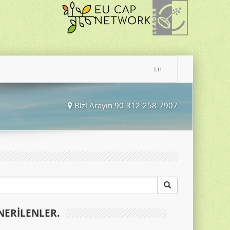
En
Bizi Arayın 90-312-258-7907
NERILENLER.