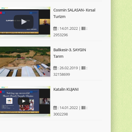
Cosmin SALASAN- Kırsal
Turizm
: 14.01.2022 |
:
2953296
Balikesir-3. SAYGIN
Tarım
: 26.02.2019 |
:
32158699
Katalin KUJANI
: 14.01.2022 |
:
3002298