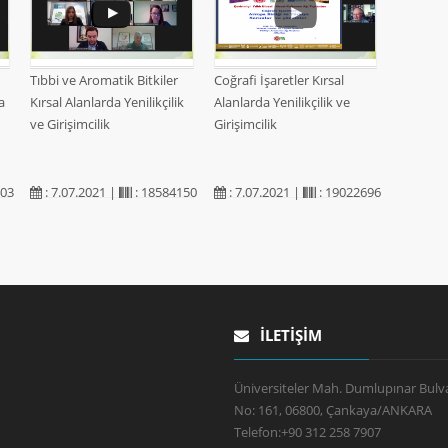
Tıbbi ve Aromatik Bitkiler
Coğrafi İşaretler Kırsal
a
Kırsal Alanlarda Yenilikçilik
Alanlarda Yenilikçilik ve
ve Girişimcilik
Girişimcilik
403
: 7.07.2021 |
: 18584150
: 7.07.2021 |
: 19022696
İLETIŞIM
Üniversiteler Mah. Dumlupınar Bulva
No: 161, 06800, Çankaya/ANKARA
Telefon:
+90 312 258 7907