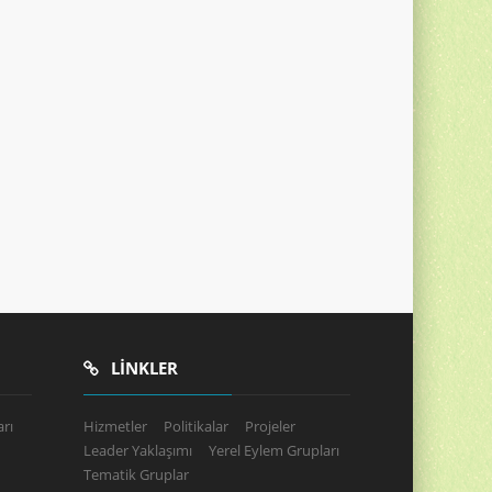
LINKLER
rı
Hizmetler
Politikalar
Projeler
Leader Yaklaşımı
Yerel Eylem Grupları
Tematik Gruplar