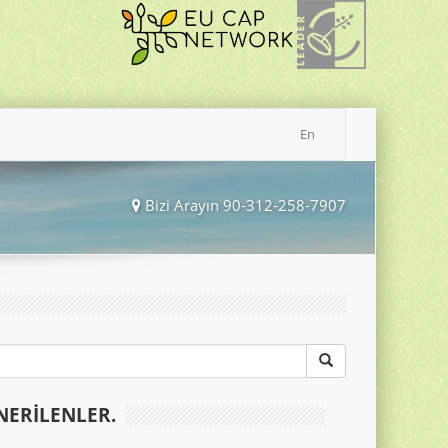
En
Bizi Arayın 90-312-258-7907
NERILENLER.