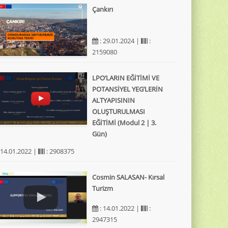
Çankırı
: 29.01.2024 |
:
2159080
LPO’LARIN EĞİTİMİ VE
POTANSİYEL YEG’LERİN
ALTYAPISININ
OLUŞTURULMASI
EĞİTİMİ (Modul 2 | 3.
Gün)
 14.01.2022 |
: 2908375
Cosmin SALASAN- Kırsal
Turizm
: 14.01.2022 |
:
2947315