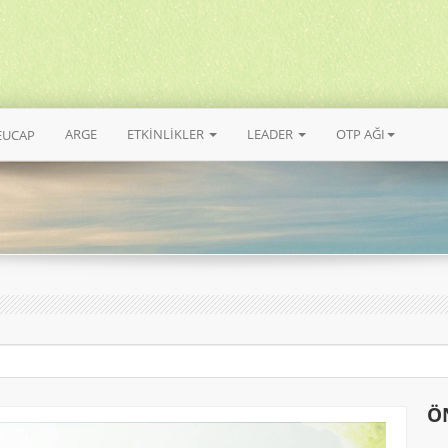
ARGE
ETKİNLİKLER
LEADER
OTP AĞI
EUCAP
Ö