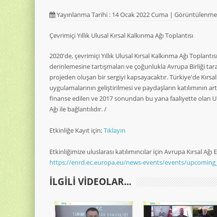
Yayınlanma Tarihi : 14 Ocak 2022 Cuma | Görüntülenme 
Çevrimiçi Yıllık Ulusal Kırsal Kalkınma Ağı Toplantısı
2020'de, çevrimiçi Yıllık Ulusal Kırsal Kalkınma Ağı Toplantı
derinlemesine tartışmaları ve çoğunlukla Avrupa Birliği tar
projeden oluşan bir sergiyi kapsayacaktır. Türkiye'de Kırsal
uygulamalarının geliştirilmesi ve paydaşların katılımının art
finanse edilen ve 2017 sonundan bu yana faaliyette olan U
Ağı ile bağlantılıdır. /
Etkinliğe Kayıt için;
Tıklayın
Etkinliğimize uluslarası katılımıncılar için Avrupa Kırsal Ağı
https://enrd.ec.europa.eu/news-events/events/upcoming
ILGILI VIDEOLAR...