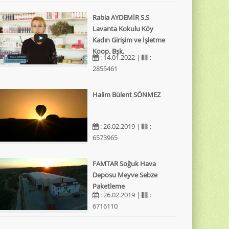
Rabia AYDEMİR S.S
Lavanta Kokulu Köy
Kadın Girişim ve İşletme
Koop. Bşk.
: 14.01.2022 |
:
2855461
Halim Bülent SÖNMEZ
: 26.02.2019 |
:
6573965
FAMTAR Soğuk Hava
Deposu Meyve Sebze
Paketleme
: 26.02.2019 |
:
6716110