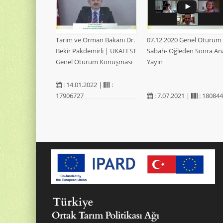
Tarım ve Orman Bakanı Dr.
07.12.2020 Genel Oturum
Bekir Pakdemirli | UKAFEST
Sabah- Öğleden Sonra An
Genel Oturum Konuşması
Yayın
: 14.01.2022 |
:
17906727
: 7.07.2021 |
: 18084