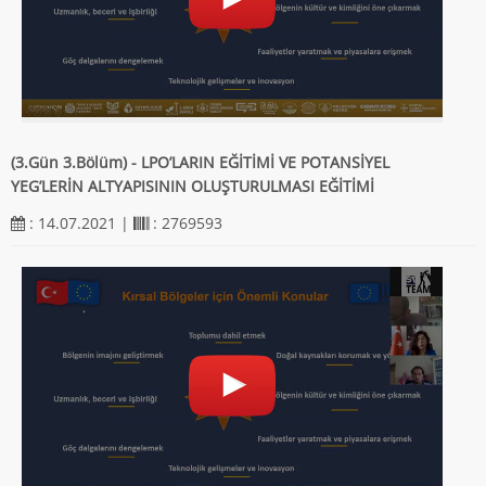
(3.Gün 3.Bölüm) - LPO’LARIN EĞİTİMİ VE POTANSİYEL
YEG’LERİN ALTYAPISININ OLUŞTURULMASI EĞİTİMİ
: 14.07.2021 |
: 2769593