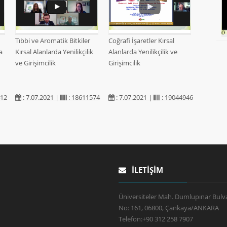
Tıbbi ve Aromatik Bitkiler
Coğrafi İşaretler Kırsal
a
Kırsal Alanlarda Yenilikçilik
Alanlarda Yenilikçilik ve
ve Girişimcilik
Girişimcilik
412
: 7.07.2021 |
: 18611574
: 7.07.2021 |
: 19044946
İLETIŞIM
Üniversiteler Mah. Dumlupınar Bulva
No: 161, 06800, Çankaya/ANKARA
Telefon:
+90 312 258 7907