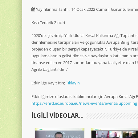
Yayınlanma Tarihi : 14 Ocak 2022 Cuma | Görüntülenme 
Kısa Tedarik Zinciri
2020'de, çevrimiçi Yıllık Ulusal Kırsal Kalkınma Ağı Toplantı
derinlemesine tartışmaları ve çoğunlukla Avrupa Birliği tar
projeden oluşan bir sergiyi kapsayacaktır. Türkiye'de Kırsal
uygulamalarının geliştirilmesi ve paydaşların katılımının art
finanse edilen ve 2017 sonundan bu yana faaliyette olan U
Ağı ile bağlantılıdır. /
Etkinliğe Kayıt için;
Tıklayın
Etkinliğimize uluslarası katılımıncılar için Avrupa Kırsal Ağı
https://enrd.ec.europa.eu/news-events/events/upcoming
ILGILI VIDEOLAR...