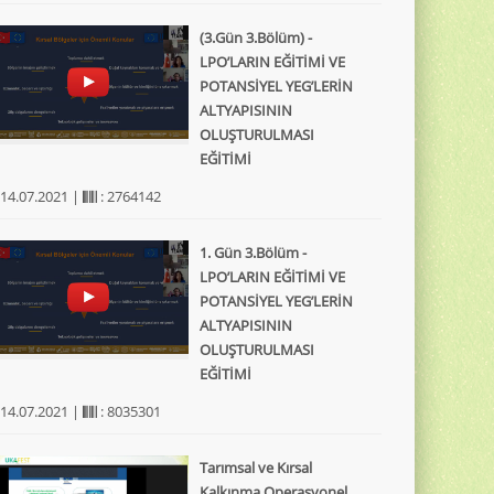
(3.Gün 3.Bölüm) -
LPO’LARIN EĞİTİMİ VE
POTANSİYEL YEG’LERİN
ALTYAPISININ
OLUŞTURULMASI
EĞİTİMİ
 14.07.2021 |
: 2764142
1. Gün 3.Bölüm -
LPO’LARIN EĞİTİMİ VE
POTANSİYEL YEG’LERİN
ALTYAPISININ
OLUŞTURULMASI
EĞİTİMİ
 14.07.2021 |
: 8035301
Tarımsal ve Kırsal
Kalkınma Operasyonel