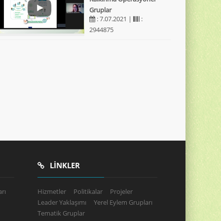
Gruplar
: 7.07.2021 |
:
2944875
LINKLER
rı
Hizmetler
Politikalar
Projeler
Leader Yaklaşımı
Yerel Eylem Grupları
Tematik Gruplar