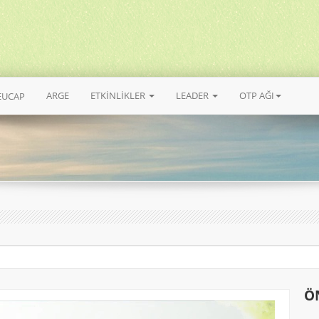
ARGE
ETKİNLİKLER
LEADER
OTP AĞI
EUCAP
Ö