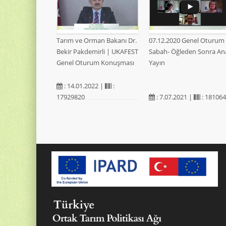
Tarım ve Orman Bakanı Dr.
07.12.2020 Genel Oturum
Bekir Pakdemirli | UKAFEST
Sabah- Öğleden Sonra An
Genel Oturum Konuşması
Yayın
: 14.01.2022 |
:
17929820
: 7.07.2021 |
: 18106