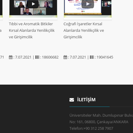
Tıbbi ve Aromatik Bitkiler
Coğrafi İşaretler Kırsal
a
Kırsal Alanlarda Yenilikçilik
Alanlarda Yenilikçilik ve
ve Girişimcilik
Girişimcilik
371
: 7.07.2021 |
: 18606682
: 7.07.2021 |
: 19041645
İLETIŞIM
Üniversiteler Mah. Dumlupınar Bulva
No: 161, 06800, Çankaya/ANKARA
Telefon:
+90 312 258 7907