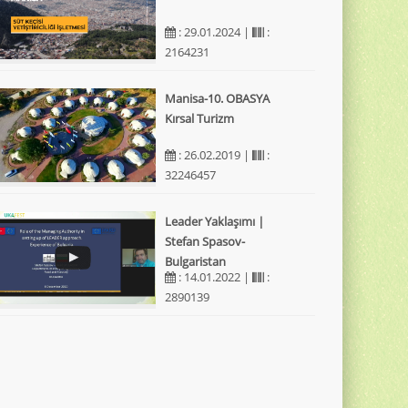
: 29.01.2024 |
:
2164231
Manisa-10. OBASYA
Kırsal Turizm
: 26.02.2019 |
:
32246457
Leader Yaklaşımı |
Stefan Spasov-
Bulgaristan
: 14.01.2022 |
:
2890139