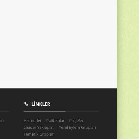
LINKLER
rı
Hizmetler
Politikalar
Projeler
Leader Yaklaşımı
Yerel Eylem Grupları
Tematik Gruplar