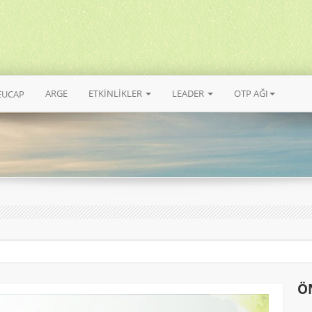
ARGE
ETKİNLİKLER
LEADER
OTP AĞI
EUCAP
Ö