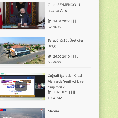
Ömer SEYMENOĞLU
Isparta Valisi
: 14.01.2022 |
:
6791695
Sarayönü Süt Üreticileri
Birliği
: 26.02.2019 |
:
6564600
Coğrafi İşaretler Kırsal
Alanlarda Yenilikçilik ve
Girişimcilik
: 7.07.2021 |
:
19041645
Manisa