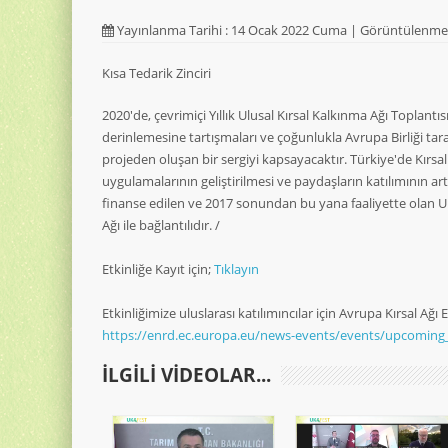
Yayınlanma Tarihi : 14 Ocak 2022 Cuma | Görüntülenme 
Kısa Tedarik Zinciri
2020'de, çevrimiçi Yıllık Ulusal Kırsal Kalkınma Ağı Toplantı
derinlemesine tartışmaları ve çoğunlukla Avrupa Birliği tar
projeden oluşan bir sergiyi kapsayacaktır. Türkiye'de Kırsal
uygulamalarının geliştirilmesi ve paydaşların katılımının art
finanse edilen ve 2017 sonundan bu yana faaliyette olan U
Ağı ile bağlantılıdır. /
Etkinliğe Kayıt için;
Tıklayın
Etkinliğimize uluslarası katılımıncılar için Avrupa Kırsal Ağı
https://enrd.ec.europa.eu/news-events/events/upcoming
ILGILI VIDEOLAR...