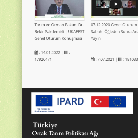
Tarım ve Orman Bakanı Dr.
07.12.2020 Genel Oturum
Bekir Pakdemirli | UKAFEST
Sabah- Öğleden Sonra An
Genel Oturum Konuşması
Yayın
: 14.01.2022 |
:
17926471
: 7.07.2021 |
: 18103