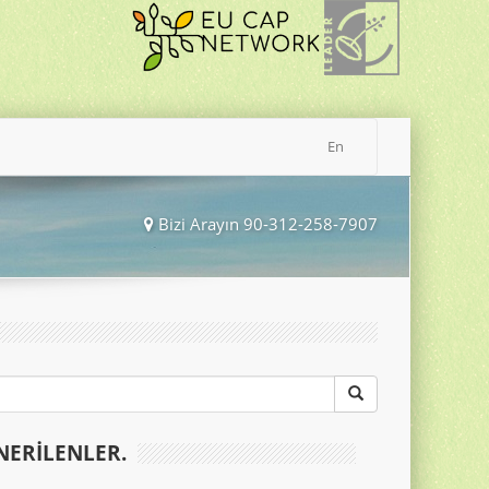
En
Bizi Arayın 90-312-258-7907
NERILENLER.