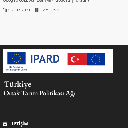
OLUŞTURULMASI EĞİTİMİ ( Modul 2 | 1. Gün)
: 14.07.2021 |
: 2755793
İLETIŞIM