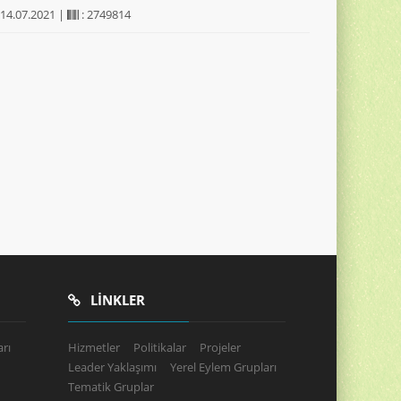
 14.07.2021 |
: 2749814
LINKLER
rı
Hizmetler
Politikalar
Projeler
Leader Yaklaşımı
Yerel Eylem Grupları
Tematik Gruplar