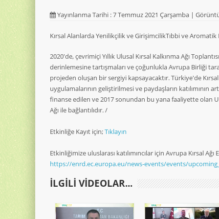
Yayınlanma Tarihi : 7 Temmuz 2021 Çarşamba | Görüntü
Kırsal Alanlarda Yenilikçilik ve GirişimcilikTıbbi ve Aromatik 
2020'de, çevrimiçi Yıllık Ulusal Kırsal Kalkınma Ağı Toplantı
derinlemesine tartışmaları ve çoğunlukla Avrupa Birliği tar
projeden oluşan bir sergiyi kapsayacaktır. Türkiye'de Kırsal
uygulamalarının geliştirilmesi ve paydaşların katılımının art
finanse edilen ve 2017 sonundan bu yana faaliyette olan U
Ağı ile bağlantılıdır. /
Etkinliğe Kayıt için;
Tıklayın
Etkinliğimize uluslarası katılımıncılar için Avrupa Kırsal Ağı
https://enrd.ec.europa.eu/news-events/events/upcoming
ILGILI VIDEOLAR...