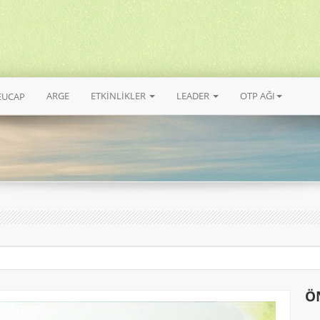
ARGE
ETKİNLİKLER
LEADER
OTP AĞI
EUCAP
Ö