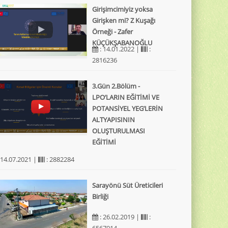
Girişimcimiyiz yoksa
Girişken mi? Z Kuşağı
Örneği - Zafer
KÜÇÜKŞABANOĞLU
: 14.01.2022 |
:
2816236
3.Gün 2.Bölüm -
LPO’LARIN EĞİTİMİ VE
POTANSİYEL YEG’LERİN
ALTYAPISININ
OLUŞTURULMASI
EĞİTİMİ
 14.07.2021 |
: 2882284
Sarayönü Süt Üreticileri
Birliği
: 26.02.2019 |
:
6567914