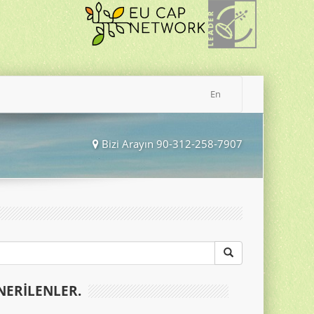
En
Bizi Arayın 90-312-258-7907
NERILENLER.