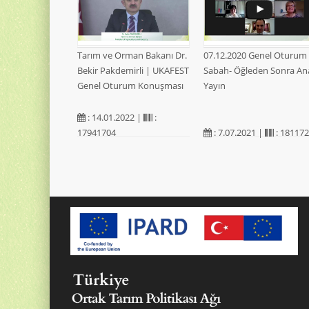
Tarım ve Orman Bakanı Dr.
07.12.2020 Genel Oturum
Bekir Pakdemirli | UKAFEST
Sabah- Öğleden Sonra An
Genel Oturum Konuşması
Yayın
: 14.01.2022 |
:
17941704
: 7.07.2021 |
: 18117