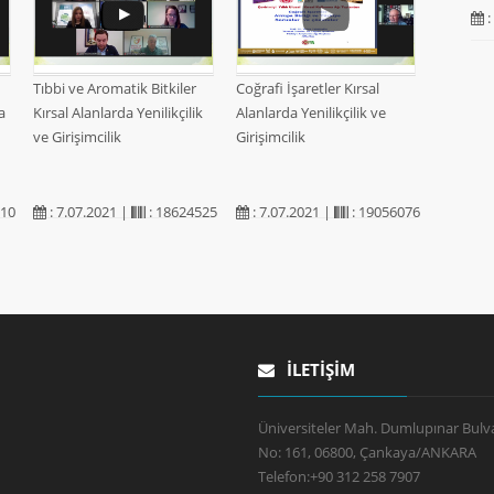
:
Tıbbi ve Aromatik Bitkiler
Coğrafi İşaretler Kırsal
a
Kırsal Alanlarda Yenilikçilik
Alanlarda Yenilikçilik ve
ve Girişimcilik
Girişimcilik
210
: 7.07.2021 |
: 18624525
: 7.07.2021 |
: 19056076
İLETIŞIM
Üniversiteler Mah. Dumlupınar Bulva
No: 161, 06800, Çankaya/ANKARA
Telefon:
+90 312 258 7907