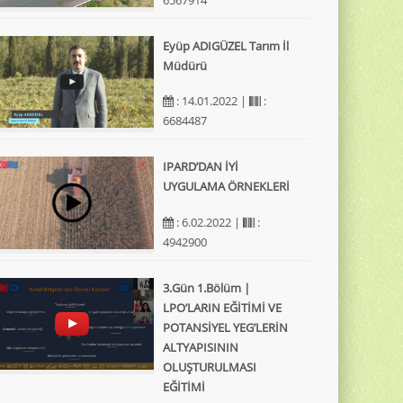
Eyüp ADIGÜZEL Tarım İl
Müdürü
: 14.01.2022 |
:
6684487
IPARD’DAN İYİ
UYGULAMA ÖRNEKLERİ
: 6.02.2022 |
:
4942900
3.Gün 1.Bölüm |
LPO’LARIN EĞİTİMİ VE
POTANSİYEL YEG’LERİN
ALTYAPISININ
OLUŞTURULMASI
EĞİTİMİ