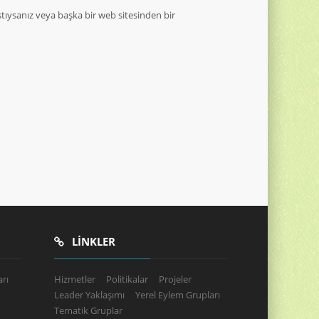
tıysanız veya başka bir web sitesinden bir
LINKLER
rı
Hizmetler
Politikalar
Projeler
Leader Yaklaşımı
Yerel Eylem Grupları
Tematik Gruplar