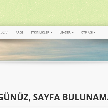
ARGE
ETKİNLİKLER
LEADER
OTP AĞI
EUCAP
GÜNÜZ, SAYFA BULUNAM