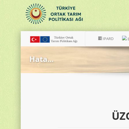
IPARD
Hata...
ÜZ