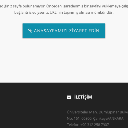
ediğiniz sayfa bulunamıyor. Önceden işaretlenmiş bir sayfayı yüklemeye çalış
bağlantı izlediyseniz, URL'nin taşınmış olması mümkündür.
ANASAYFAMIZI ZİYARET EDİN
İLETIŞIM
Üniversiteler Mah. Dumlupınar Bulva
No: 161, 06800, Çankaya/ANKARA
Telefon:
+90 312 258 7907