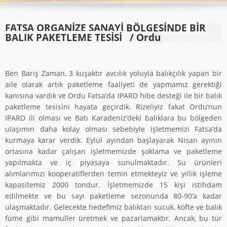
FATSA ORGANIZE SANAYI BÖLGESINDE BIR
BALIK PAKETLEME TESISI
/ Ordu
Ben Barış Zaman, 3 kuşaktır avcılık yoluyla balıkçılık yapan bir
aile olarak artık paketleme faaliyeti de yapmamız gerektiği
kanısına vardık ve Ordu Fatsa’da IPARD hibe desteği ile bir balık
paketleme tesisini hayata geçirdik. Rizeliyiz fakat Ordu’nun
IPARD ili olması ve Batı Karadeniz’deki balıklara bu bölgeden
ulaşımın daha kolay olması sebebiyle işletmemizi Fatsa’da
kurmaya karar verdik. Eylül ayından başlayarak Nisan ayının
ortasına kadar çalışan işletmemizde şoklama ve paketleme
yapılmakta ve iç piyasaya sunulmaktadır. Su ürünleri
alımlarımızı kooperatiflerden temin etmekteyiz ve yıllık işleme
kapasitemiz 2000 tondur. İşletmemizde 15 kişi istihdam
edilmekte ve bu sayı paketleme sezonunda 80-90’a kadar
ulaşmaktadır. Gelecekte hedefimiz balıktan sucuk, köfte ve balık
füme gibi mamuller üretmek ve pazarlamaktır. Ancak, bu tür