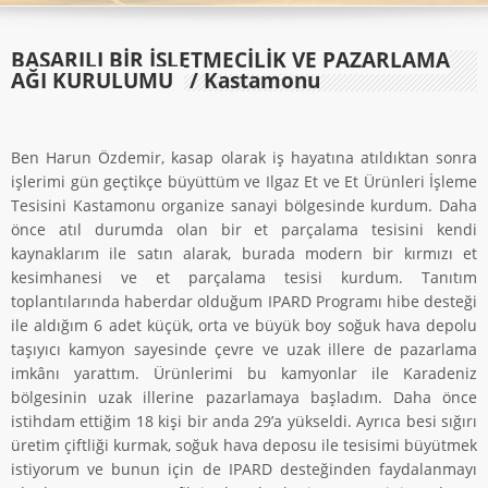
BAŞARILI BIR İŞLETMECILIK VE PAZARLAMA
AĞI KURULUMU
/ Kastamonu
Ben Harun Özdemir, kasap olarak iş hayatına atıldıktan sonra
işlerimi gün geçtikçe büyüttüm ve Ilgaz Et ve Et Ürünleri İşleme
Tesisini Kastamonu organize sanayi bölgesinde kurdum. Daha
önce atıl durumda olan bir et parçalama tesisini kendi
kaynaklarım ile satın alarak, burada modern bir kırmızı et
kesimhanesi ve et parçalama tesisi kurdum. Tanıtım
toplantılarında haberdar olduğum IPARD Programı hibe desteği
ile aldığım 6 adet küçük, orta ve büyük boy soğuk hava depolu
taşıyıcı kamyon sayesinde çevre ve uzak illere de pazarlama
imkânı yarattım. Ürünlerimi bu kamyonlar ile Karadeniz
bölgesinin uzak illerine pazarlamaya başladım. Daha önce
istihdam ettiğim 18 kişi bir anda 29’a yükseldi. Ayrıca besi sığırı
üretim çiftliği kurmak, soğuk hava deposu ile tesisimi büyütmek
istiyorum ve bunun için de IPARD desteğinden faydalanmayı