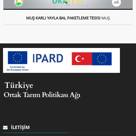
MUŞ KARLI YAYLA BAL PAKETLEME TESISI
MUŞ
İLETIŞIM