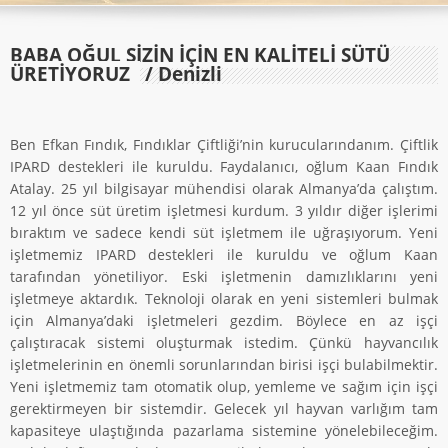
BABA OĞUL SIZIN İÇIN EN KALITELI SÜTÜ
ÜRETIYORUZ
/ Denizli
Ben Efkan Fındık, Fındıklar Çiftliği’nin kurucularındanım. Çiftlik
IPARD destekleri ile kuruldu. Faydalanıcı, oğlum Kaan Fındık
Atalay. 25 yıl bilgisayar mühendisi olarak Almanya’da çalıştım.
12 yıl önce süt üretim işletmesi kurdum. 3 yıldır diğer işlerimi
bıraktım ve sadece kendi süt işletmem ile uğraşıyorum. Yeni
işletmemiz IPARD destekleri ile kuruldu ve oğlum Kaan
tarafından yönetiliyor. Eski işletmenin damızlıklarını yeni
işletmeye aktardık. Teknoloji olarak en yeni sistemleri bulmak
için Almanya’daki işletmeleri gezdim. Böylece en az işçi
çalıştıracak sistemi oluşturmak istedim. Çünkü hayvancılık
işletmelerinin en önemli sorunlarından birisi işçi bulabilmektir.
Yeni işletmemiz tam otomatik olup, yemleme ve sağım için işçi
gerektirmeyen bir sistemdir. Gelecek yıl hayvan varlığım tam
kapasiteye ulaştığında pazarlama sistemine yönelebileceğim.