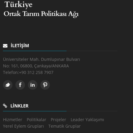
İLETIŞIM
Üniversiteler Mah. Dumlupınar Bulvarı
No: 161, 06800, Çankaya/ANKARA
Telefon:
+90 312 258 7907
LINKLER
Hizmetler
Politikalar
Projeler
Leader Yaklaşımı
Yerel Eylem Grupları
Tematik Gruplar