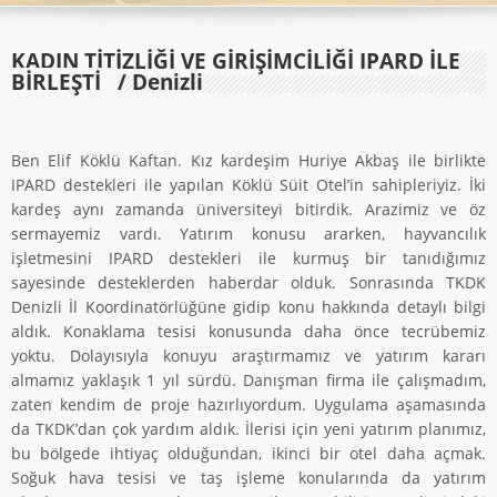
KADIN TITIZLIĞI VE GIRIŞIMCILIĞI IPARD İLE
BIRLEŞTI
/ Denizli
Ben Elif Köklü Kaftan. Kız kardeşim Huriye Akbaş ile birlikte
IPARD destekleri ile yapılan Köklü Süit Otel’in sahipleriyiz. İki
kardeş aynı zamanda üniversiteyi bitirdik. Arazimiz ve öz
sermayemiz vardı. Yatırım konusu ararken, hayvancılık
işletmesini IPARD destekleri ile kurmuş bir tanıdığımız
sayesinde desteklerden haberdar olduk. Sonrasında TKDK
Denizli İl Koordinatörlüğüne gidip konu hakkında detaylı bilgi
aldık. Konaklama tesisi konusunda daha önce tecrübemiz
yoktu. Dolayısıyla konuyu araştırmamız ve yatırım kararı
almamız yaklaşık 1 yıl sürdü. Danışman firma ile çalışmadım,
zaten kendim de proje hazırlıyordum. Uygulama aşamasında
da TKDK’dan çok yardım aldık. İlerisi için yeni yatırım planımız,
bu bölgede ihtiyaç olduğundan, ikinci bir otel daha açmak.
Soğuk hava tesisi ve taş işleme konularında da yatırım