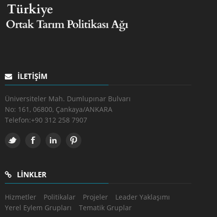
İLETIŞIM
Üniversiteler Mah. Dumlupınar Bulvarı
No: 161, 06800, Çankaya/ANKARA
Telefon:
+90 312 258 7907
LINKLER
Hizmetler
Politikalar
Projeler
Leader Yaklaşımı
Yerel Eylem Grupları
Tematik Gruplar