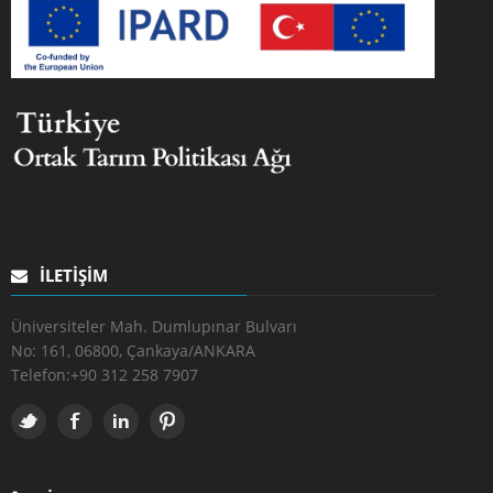
İLETIŞIM
Üniversiteler Mah. Dumlupınar Bulvarı
No: 161, 06800, Çankaya/ANKARA
Telefon:
+90 312 258 7907