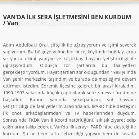
VAN’DA İLK SERA İŞLETMESINI BEN KURDUM
/ Van
Adım Abdulbaki Oral, çiftçilik ile uğraşıyorum ve işimi severek
yapıyorum. Bu bölgeye gelmeden önce, köyümde buğday, arpa
ve yonca ekimi yapıyor ve küçükbaş hayvan yetiştiriciliği ile
uğraşıyordum. Oldukça zor şartlarda bu faaliyetleri
gerçekleştiriyordum. Hayat şartları zor olduğundan 1988 yılında
Van şehir merkezine taşındım ve burada da mesleğimi devam
ettirmek istedim. Edremit ilçesine gelerek bir arazi kiraladım.
1990-1993 yıllarında küçük çaplı olarak sebze-meyve üretimine
başladım. Bunun yanında şekerpancarı, süt hayvanı
yetiştiriciliği de faaliyetlerim arasında idi. IPARD hibe desteğini
ilk önce arkadaşlarımdan ve TV haberlerinden duydum.
Sonrasında TKDK Van İl Koordinatörlüğünü sık sık ziyaret edip
çağrılarını takip ederek, Van’da ilk serayı IPARD hibe desteği ile
kurdum. Şu an hem tarla sebzeciliği yapıyor hem de serada