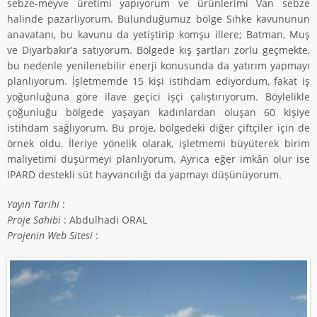
sebze-meyve üretimi yapıyorum ve ürünlerimi Van sebze
halinde pazarlıyorum. Bulunduğumuz bölge Sıhke kavununun
anavatanı, bu kavunu da yetiştirip komşu illere; Batman, Muş
ve Diyarbakır’a satıyorum. Bölgede kış şartları zorlu geçmekte,
bu nedenle yenilenebilir enerji konusunda da yatırım yapmayı
planlıyorum. İşletmemde 15 kişi istihdam ediyordum, fakat iş
yoğunluğuna göre ilave geçici işçi çalıştırıyorum. Böylelikle
çoğunluğu bölgede yaşayan kadınlardan oluşan 60 kişiye
istihdam sağlıyorum. Bu proje, bölgedeki diğer çiftçiler için de
örnek oldu. İleriye yönelik olarak, işletmemi büyüterek birim
maliyetimi düşürmeyi planlıyorum. Ayrıca eğer imkân olur ise
IPARD destekli süt hayvancılığı da yapmayı düşünüyorum.
Yayın Tarihi
:
Proje Sahibi
: Abdulhadi ORAL
Projenin Web Sitesi
: