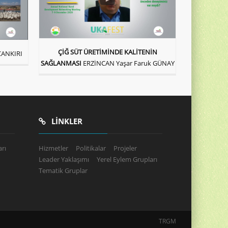
ÇİĞ SÜT ÜRETİMİNDE KALİTENİN
ÇANKIRI
SAĞLANMASI
ERZİNCAN Yaşar Faruk GÜNAY
LINKLER
rı
Hizmetler
Politikalar
Projeler
Leader Yaklaşımı
Yerel Eylem Grupları
Tematik Gruplar
TRGM