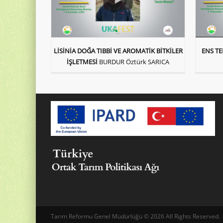
LİSİNİA DOĞA TIBBİ VE AROMATİK BİTKİLER
ENS TE
İŞLETMESİ
BURDUR Öztürk SARICA
Tarım Reformu Genel Müdürlüğü © 2026 All Rights Reserved.