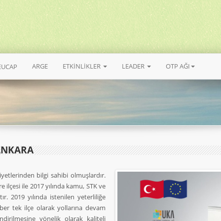
ARGE
ETKİNLİKLER
LEADER
OTP AĞI
EUCAP
ANKARA
etlerinden bilgi sahibi olmuşlardır.
re ilçesi ile 2017 yılında kamu, STK ve
. 2019 yılında istenilen yeterliliğe
ber tek ilçe olarak yollarına devam
dirilmesine yönelik olarak kaliteli