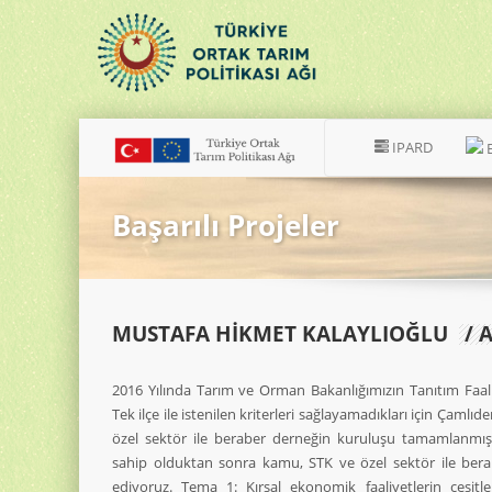
IPARD
Başarılı Projeler
MUSTAFA HİKMET KALAYLIOĞLU
/ 
2016 Yılında Tarım ve Orman Bakanlığımızın Tanıtım Faaliy
Tek ilçe ile istenilen kriterleri sağlayamadıkları için Çamlıde
özel sektör ile beraber derneğin kuruluşu tamamlanmıştır
sahip olduktan sonra kamu, STK ve özel sektör ile bera
ediyoruz. Tema 1: Kırsal ekonomik faaliyetlerin çeşitlen