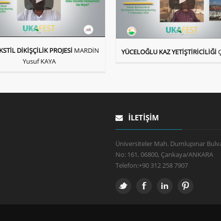
KSTİL DİKİŞÇİLİK PROJESİ
MARDİN
YÜCELOĞLU KAZ YETİŞTİRİCİLİĞİ
Yusuf KAYA
İLETIŞIM
Üniversiteler Mah. Dumlupınar Bulva
No: 161, 06800, Çankaya/ANKARA
Telefon:
+90 312 258 7907