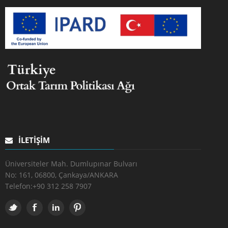
İLETIŞIM
Üniversiteler Mah. Dumlupınar Bulvarı
No: 161, 06800, Çankaya/ANKARA
Telefon:
+90 312 258 7907