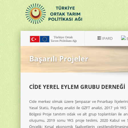
IPARD
Başarılı Projeler
CİDE YEREL EYLEM GRUBU DERNEĞİ
Cide merkez olmak üzere Şenpazar ve Pınarbaşı İlçeleri
Yasal Statü, Paydaş analizi ile GZFT analizi, 2017 yılı YKS
Bölgesi Proje tanıtım odak ve alt grup toplantıları ile an
oluşumu, 2019 sonu YKS proje teslimi, 2020 Kabul ve S
Öncelik: Kırsal ekonomik faaliyetlerin çeşitlendirilmesine