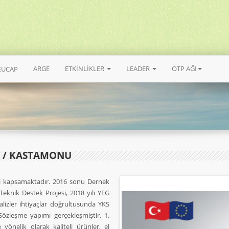
ARGE
ETKİNLİKLER
LEADER
OTP AĞI
EUCAP
/ KASTAMONU
ni kapsamaktadır. 2016 sonu Dernek
 Teknik Destek Projesi, 2018 yılı YEG
alizler ihtiyaçlar doğrultusunda YKS
özleşme yapımı gerçekleşmiştir. 1.
 yönelik olarak kaliteli ürünler, el