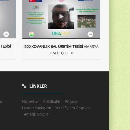
TESİSİ
200 KOVANLIK BAL ÜRETİM TESİSİ
AMASYA
HALİT ÇELEBİ
LINKLER
rı
Hizmetler
Politikalar
Projeler
Leader Yaklaşımı
Yerel Eylem Grupları
Tematik Gruplar