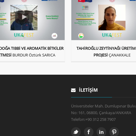
 DOĞA TIBBİ VE AROMATİK BİTKİLER
TAHİROĞLU ZEYTİNYAĞI ÜRETİM 
ETMESİ
BURDUR Öztürk SARICA
PROJESİ
ÇANAKKALE
İLETIŞIM
Üniversiteler Mah. Dumlupınar Bulva
No: 161, 06800, Çankaya/ANKARA
Telefon:
+90 312 258 7907