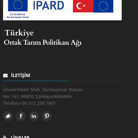
İLETIŞIM
Üniversiteler Mah. Dumlupınar Bulvarı
No: 161, 06800, Çankaya/ANKARA
Telefon:
+90 312 258 7907
LINKLER