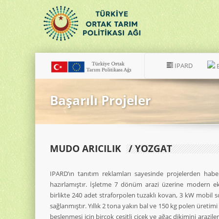
IPARD
Başarılı Projeler
MUDO ARICILIK
/ YOZGAT
IPARD’ın tanıtım reklamları sayesinde projelerden haber
hazırlamıştır. İşletme 7 dönüm arazi üzerine modern ek
birlikte 240 adet straforpolen tuzaklı kovan, 3 kW mobil s
sağlanmıştır. Yıllık 2 tona yakın bal ve 150 kg polen üretimi 
beslenmesi için birçok çeşitli çiçek ve ağaç dikimini arazile