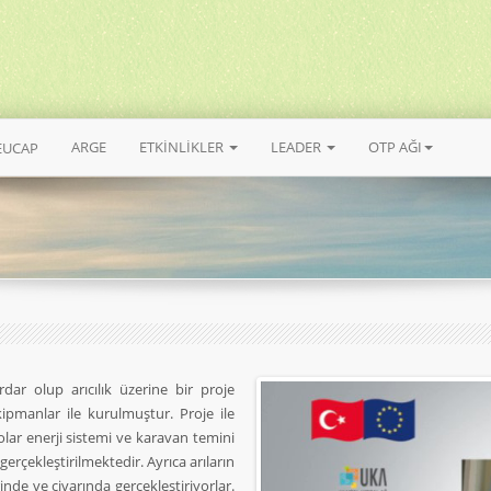
ARGE
ETKİNLİKLER
LEADER
OTP AĞI
EUCAP
dar olup arıcılık üzerine bir proje
ipmanlar ile kurulmuştur. Proje ile
olar enerji sistemi ve karavan temini
gerçekleştirilmektedir. Ayrıca arıların
rinde ve civarında gerçekleştiriyorlar.