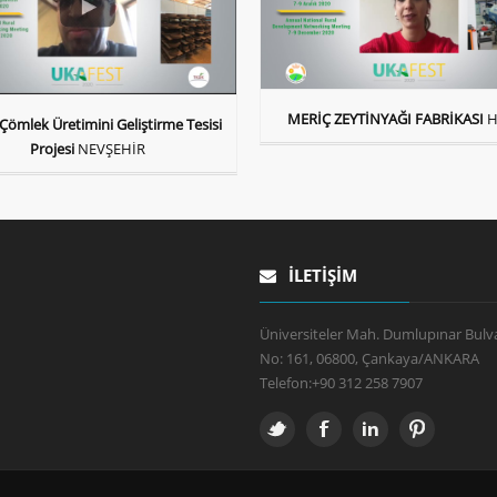
MERİÇ ZEYTİNYAĞI FABRİKASI
H
Çömlek Üretimini Geliştirme Tesisi
Projesi
NEVŞEHİR
İLETIŞIM
Üniversiteler Mah. Dumlupınar Bulva
No: 161, 06800, Çankaya/ANKARA
Telefon:
+90 312 258 7907