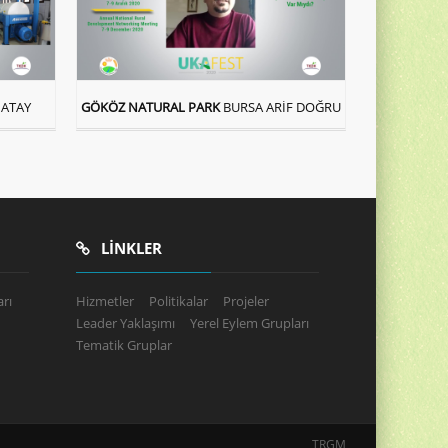
ATAY
GÖKÖZ NATURAL PARK
BURSA ARİF DOĞRU
LINKLER
rı
Hizmetler
Politikalar
Projeler
Leader Yaklaşımı
Yerel Eylem Grupları
Tematik Gruplar
TRGM