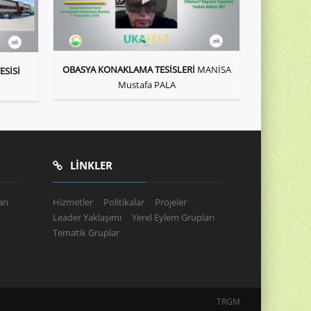
OBASYA KONAKLAMA TESİSLERİ
MANİSA
SİSİ
Mustafa PALA
LINKLER
rı
Hizmetler
Politikalar
Projeler
Leader Yaklaşımı
Yerel Eylem Grupları
Tematik Gruplar
TRGM