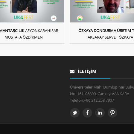
MANTARCILIK
AFYONKARAHİSAR
ÖZKAYA DONDURMA ÜRETIM TE
MUSTAFA ÖZDİKMEN
AKSARAY SERVET ÖZKAYA
İLETIŞIM
Üniversiteler Mah. Dumlupınar Bulva
No: 161, 06800, Çankaya/ANKARA
Telefon:
+90 312 258 7907