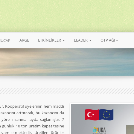
ARGE
ETKİNLİKLER
LEADER
OTP AĞI
EUCAP
ştur. Kooperatif üyelerinin hem maddi
kazancını arttırarak, bu kazancını da
öre insanına fayda sağlamıştır. 7
an günlük 10 ton üretim kapasitesine
devam etmektedir. Üretilen ürünler