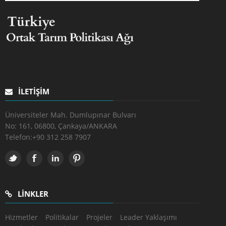
İLETIŞIM
Üniversiteler Mah. Dumlupınar Bulvarı
No: 161, 06800, Çankaya/ANKARA
Telefon:
+90 312 258 7907
LINKLER
Hizmetler
Politikalar
Projeler
Leader Yaklaşımı